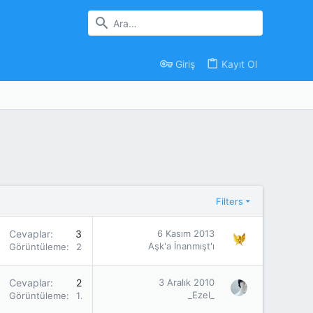
Giriş
Kayıt Ol
Filters
Cevaplar
3
6 Kasım 2013
Aşk'a İnanmışt'ı
Görüntüleme
2K
Cevaplar
2
3 Aralık 2010
_Ezel_
Görüntüleme
1K