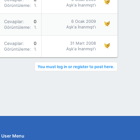
Aşk'a İnanmışt'ı
Görüntüleme
1K
Cevaplar
0
6 Ocak 2009
Aşk'a İnanmışt'ı
Görüntüleme
1K
Cevaplar
0
31 Mart 2008
Aşk'a İnanmışt'ı
Görüntüleme
1K
You must log in or register to post here.
User Menu