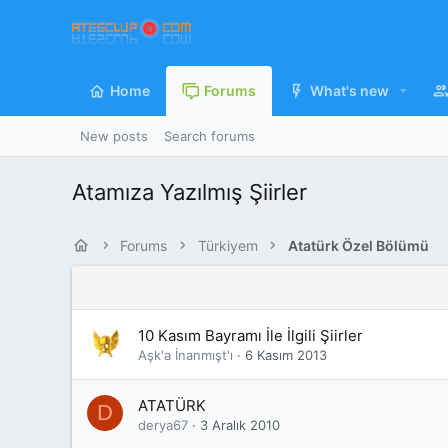
Home
Forums
What's new
New posts
Search forums
Atamıza Yazılmış Şiirler
Forums
Türkiyem
Atatürk Özel Bölümü
10 Kasım Bayramı İle İlgili Şiirler
Aşk'a İnanmışt'ı
6 Kasım 2013
ATATÜRK
D
derya67
3 Aralık 2010