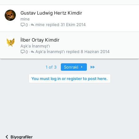
Gustav Ludwig Hertz Kimdir
mine
mine
31 Ekim 2014
0
İlber Ortay Kimdir
Aşk'a İnanmışt'ı
Aşk'a İnanmışt'ı
8 Haziran 2014
0
Last
1 of 3
Sonraki
You must log in or register to post here.
Biyografiler