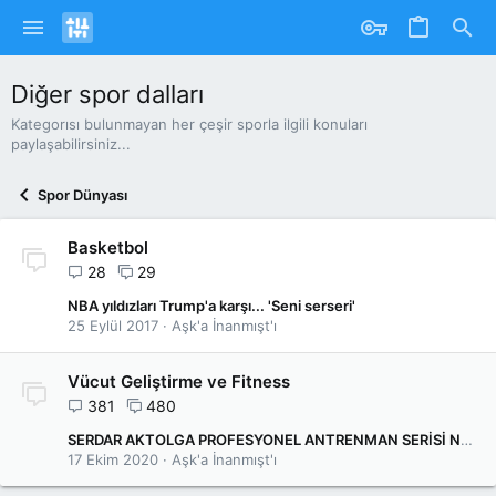
Diğer spor dalları
Kategorısı bulunmayan her çeşir sporla ilgili konuları
paylaşabilirsiniz...
Spor Dünyası
Basketbol
28
29
NBA yıldızları Trump'a karşı... 'Seni serseri'
25 Eylül 2017
Aşk'a İnanmışt'ı
Vücut Geliştirme ve Fitness
381
480
SERDAR AKTOLGA PROFESYONEL ANTRENMAN SERİSİ NO:4 (OMUZ)
17 Ekim 2020
Aşk'a İnanmışt'ı