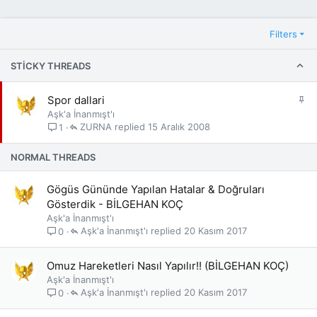
Filters
STICKY THREADS
S
Spor dallari
a
Aşk'a İnanmışt'ı
b
ZURNA
15 Aralık 2008
1
i
t
NORMAL THREADS
Gögüs Gününde Yapılan Hatalar & Doğruları
Gösterdik - BİLGEHAN KOÇ
Aşk'a İnanmışt'ı
Aşk'a İnanmışt'ı
20 Kasım 2017
0
Omuz Hareketleri Nasıl Yapılır!! (BİLGEHAN KOÇ)
Aşk'a İnanmışt'ı
Aşk'a İnanmışt'ı
20 Kasım 2017
0