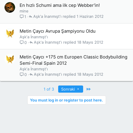
En hızlı Schumi ama ilk cep Webber'in!
mine
Aşk'a İnanmışt'ı
1 Haziran 2012
1
Metin Çaycı Avrupa Şampiyonu Oldu
Aşk'a İnanmışt'ı
Aşk'a İnanmışt'ı
18 Mayıs 2012
0
Metin Çaycı +175 cm Europen Classic Bodybuilding
Semi-Final Spain 2012
Aşk'a İnanmışt'ı
Aşk'a İnanmışt'ı
18 Mayıs 2012
0
Last
1 of 3
Sonraki
You must log in or register to post here.