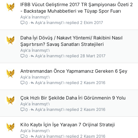
IFBB Vücut Geliştirme 2017 TR Şampiyonası Özeti 2
- Backstage Muhabbetleri ve Tüyap Spor Fuarı
Aşk'a İnanmışt'ı
Aşk'a İnanmışt'ı
2 Ekim 2017
0
Daha İyi Dövüş / Nakavt Yöntemi/ Rakibini Nasıl
Şaşırtırsın? Savaş Sanatları Stratejileri
Aşk'a İnanmışt'ı
Aşk'a İnanmışt'ı
28 Mart 2017
0
Antrenmandan Önce Yapmamanız Gereken 6 Şey
Aşk'a İnanmışt'ı
Aşk'a İnanmışt'ı
2 Kasım 2016
0
Çok Hızlı Bir Şekilde Daha İri Görünmenin 9 Yolu
Aşk'a İnanmışt'ı
Aşk'a İnanmışt'ı
2 Kasım 2016
0
Kilo Kaybı İçin İşe Yarayan 7 Orijinal Strateji
Aşk'a İnanmışt'ı
Aşk'a İnanmışt'ı
2 Kasım 2016
0