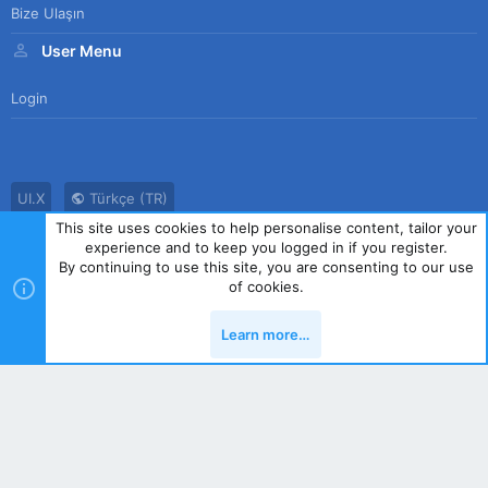
Bize Ulaşın
User Menu
Login
UI.X
Türkçe (TR)
This site uses cookies to help personalise content, tailor your
Bize Ulaşın
Kullanım Sözleşmesi
Gizlilik Politikası
Yardım
experience and to keep you logged in if you register.
Ana Sayfa
R
By continuing to use this site, you are consenting to our use
S
of cookies.
S
®
Community platform by XenForo
© 2010-2023 XenForo Ltd.
|
Style
Learn more…
by ThemeHouse
Yukarı
Alt