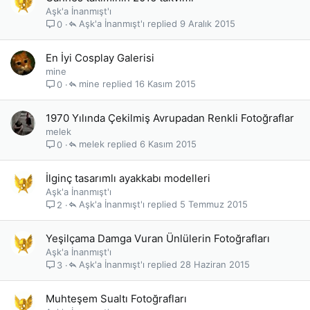
Aşk'a İnanmışt'ı
Aşk'a İnanmışt'ı
9 Aralık 2015
0
En İyi Cosplay Galerisi
mine
mine
16 Kasım 2015
0
1970 Yılında Çekilmiş Avrupadan Renkli Fotoğraflar
melek
melek
6 Kasım 2015
0
İlginç tasarımlı ayakkabı modelleri
Aşk'a İnanmışt'ı
Aşk'a İnanmışt'ı
5 Temmuz 2015
2
Yeşilçama Damga Vuran Ünlülerin Fotoğrafları
Aşk'a İnanmışt'ı
Aşk'a İnanmışt'ı
28 Haziran 2015
3
Muhteşem Sualtı Fotoğrafları