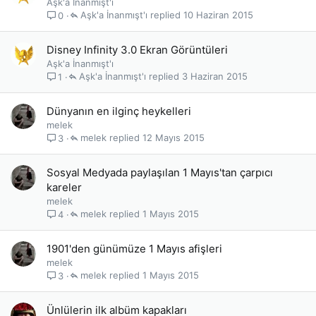
Aşk'a İnanmışt'ı
Aşk'a İnanmışt'ı
10 Haziran 2015
0
Disney Infinity 3.0 Ekran Görüntüleri
Aşk'a İnanmışt'ı
Aşk'a İnanmışt'ı
3 Haziran 2015
1
Dünyanın en ilginç heykelleri
melek
melek
12 Mayıs 2015
3
Sosyal Medyada paylaşılan 1 Mayıs'tan çarpıcı
kareler
melek
melek
1 Mayıs 2015
4
1901'den günümüze 1 Mayıs afişleri
melek
melek
1 Mayıs 2015
3
Ünlülerin ilk albüm kapakları