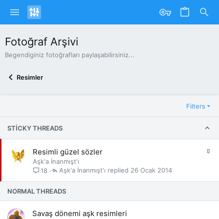
Fotoğraf Arşivi
Begendiginiz fotoğrafları paylaşabilirsiniz...
Resimler
Filters
STICKY THREADS
S
Resimli güzel sözler
a
Aşk'a İnanmışt'ı
b
Aşk'a İnanmışt'ı
26 Ocak 2014
18
i
t
NORMAL THREADS
Savaş dönemi aşk resimleri