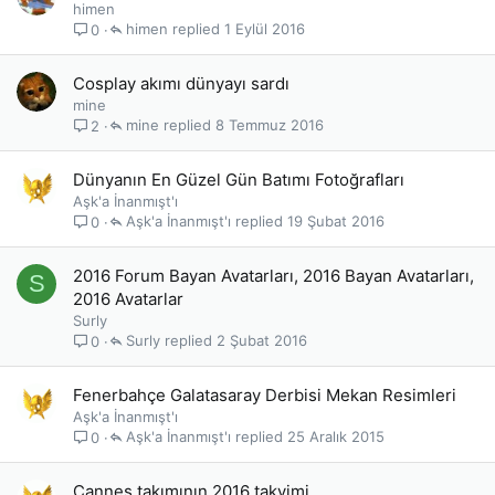
himen
himen
1 Eylül 2016
0
Cosplay akımı dünyayı sardı
mine
mine
8 Temmuz 2016
2
Dünyanın En Güzel Gün Batımı Fotoğrafları
Aşk'a İnanmışt'ı
Aşk'a İnanmışt'ı
19 Şubat 2016
0
2016 Forum Bayan Avatarları, 2016 Bayan Avatarları,
S
2016 Avatarlar
Surly
Surly
2 Şubat 2016
0
Fenerbahçe Galatasaray Derbisi Mekan Resimleri
Aşk'a İnanmışt'ı
Aşk'a İnanmışt'ı
25 Aralık 2015
0
Cannes takımının 2016 takvimi