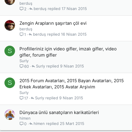
berduş
berduş
17 Nisan 2015
2
Zengin Arapların şaşırtan çöl evi
berduş
berduş
16 Nisan 2015
1
Profilleriniz için video gifler, imzalı gifler, video
S
gifler, forum gifler
Surly
Surly
9 Nisan 2015
60
2015 Forum Avatarları, 2015 Bayan Avatarları, 2015
S
Erkek Avatarları, 2015 Avatar Arşivim
Surly
Surly
9 Nisan 2015
17
Dünyaca ünlü sanatçıların karikatürleri
himen
himen
25 Mart 2015
0