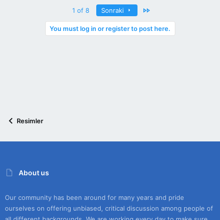
Last
1 of 8
Sonraki
You must log in or register to post here.
Resimler
About us
Our community has been around for many years and pride
ourselves on offering unbiased, critical discussion among people of
all different backgrounds. We are working every day to make sure