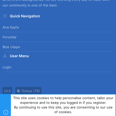
our community is one of the best.
Quick Navigation
Ana Sayfa
Forumlar
Bize Ulaşın
User Menu
Login
UI.X
Türkçe (TR)
This site uses cookies to help personalise content, tailor your
Bize Ulaşın
Kullanım Sözleşmesi
Gizlilik Politikası
Yardım
experience and to keep you logged in if you register.
Ana Sayfa
R
By continuing to use this site, you are consenting to our use
S
of cookies.
S