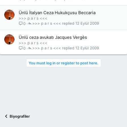
Ünlü İtalyan Ceza Hukukçusu Beccaria
>>> p a r s <<<
>>> p a r s <<<
12 Eylül 2009
0
Ünlü ceza avukatı Jacques Vergès
>>> p a r s <<<
>>> p a r s <<<
12 Eylül 2009
0
You must log in or register to post here.
Biyografiler