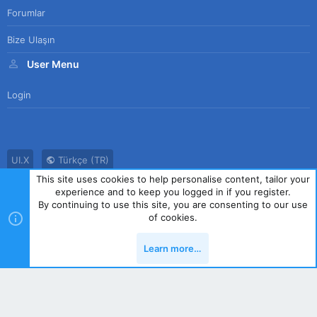
Forumlar
Bize Ulaşın
User Menu
Login
UI.X
Türkçe (TR)
This site uses cookies to help personalise content, tailor your
Bize Ulaşın
Kullanım Sözleşmesi
Gizlilik Politikası
Yardım
experience and to keep you logged in if you register.
Ana Sayfa
R
By continuing to use this site, you are consenting to our use
S
of cookies.
S
®
Community platform by XenForo
© 2010-2023 XenForo Ltd.
|
Style
Learn more…
by ThemeHouse
Yukarı
Alt