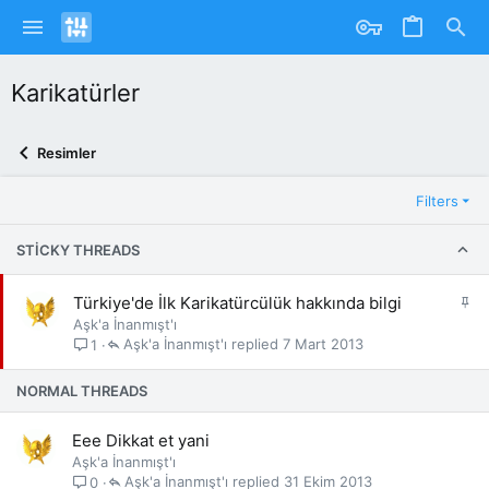
Karikatürler
Resimler
Filters
STICKY THREADS
S
Türkiye'de İlk Karikatürcülük hakkında bilgi
a
Aşk'a İnanmışt'ı
b
Aşk'a İnanmışt'ı
7 Mart 2013
1
i
t
NORMAL THREADS
Eee Dikkat et yani
Aşk'a İnanmışt'ı
Aşk'a İnanmışt'ı
31 Ekim 2013
0