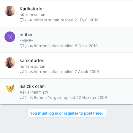
Karikatürler
hürrem sultan
hürrem sultan
21 Eylül 2010
7
intihar
M
-MiHR-
hürrem sultan
6 Ocak 2010
6
karikatürler
hürrem sultan
hürrem sultan
7 Aralık 2009
3
issizlik orani
Aşk'a İnanmışt'ı
Ruhum Yorgun
22 Haziran 2009
2
You must log in or register to post here.