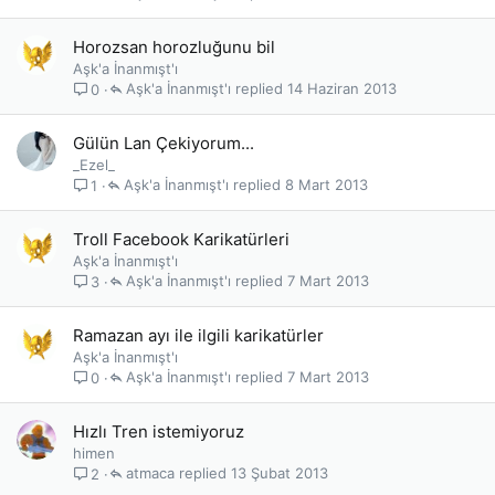
Horozsan horozluğunu bil
Aşk'a İnanmışt'ı
Aşk'a İnanmışt'ı
14 Haziran 2013
0
Gülün Lan Çekiyorum...
_Ezel_
Aşk'a İnanmışt'ı
8 Mart 2013
1
Troll Facebook Karikatürleri
Aşk'a İnanmışt'ı
Aşk'a İnanmışt'ı
7 Mart 2013
3
Ramazan ayı ile ilgili karikatürler
Aşk'a İnanmışt'ı
Aşk'a İnanmışt'ı
7 Mart 2013
0
Hızlı Tren istemiyoruz
himen
atmaca
13 Şubat 2013
2