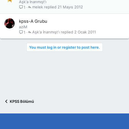
Aşk'a İnanmışt'ı
melek
21 Mayıs 2012
1
kpss-A Grubu
aziM
Aşk'a İnanmışt'ı
2 Ocak 2011
1
You must log in or register to post here.
KPSS Bölümü