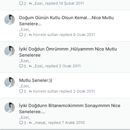
_Ezel_
14 Şubat 2011
2
Doğum Günün Kutlu Olsun Kemal....Nice Mutlu
Senelere...
_Ezel_
hürrem sultan
8 Ocak 2011
2
İyiki Doğdun Ömrümmm ,Hülyammm Nice Mutlu
Seneleree
_Ezel_
_Ezel_
2 Ocak 2011
5
Mutlu Seneler:))
_Ezel_
hürrem sultan
2 Ocak 2011
5
İyiki Doğdunn Bitanemcikimmm Sonayımmm Nice
Seneleree....
_Ezel_
_masal_
7 Aralık 2010
3