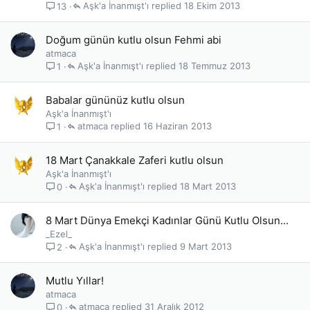
Aşk'a İnanmışt'ı
18 Ekim 2013
13
Doğum günün kutlu olsun Fehmi abi
atmaca
Aşk'a İnanmışt'ı
18 Temmuz 2013
1
Babalar gününüz kutlu olsun
Aşk'a İnanmışt'ı
atmaca
16 Haziran 2013
1
18 Mart Çanakkale Zaferi kutlu olsun
Aşk'a İnanmışt'ı
Aşk'a İnanmışt'ı
18 Mart 2013
0
8 Mart Dünya Emekçi Kadınlar Günü Kutlu Olsun...
_Ezel_
Aşk'a İnanmışt'ı
9 Mart 2013
2
Mutlu Yıllar!
atmaca
atmaca
31 Aralık 2012
0