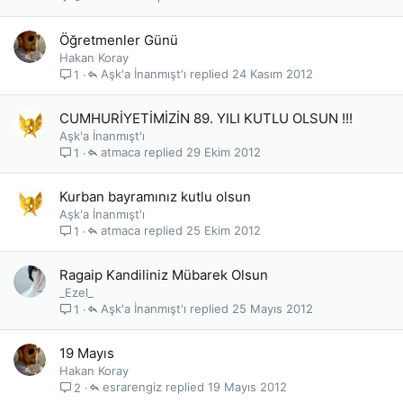
Öğretmenler Günü
Hakan Koray
Aşk'a İnanmışt'ı
24 Kasım 2012
1
CUMHURİYETİMİZİN 89. YILI KUTLU OLSUN !!!
Aşk'a İnanmışt'ı
atmaca
29 Ekim 2012
1
Kurban bayramınız kutlu olsun
Aşk'a İnanmışt'ı
atmaca
25 Ekim 2012
1
Ragaip Kandiliniz Mübarek Olsun
_Ezel_
Aşk'a İnanmışt'ı
25 Mayıs 2012
1
19 Mayıs
Hakan Koray
esrarengiz
19 Mayıs 2012
2