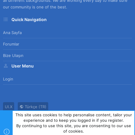
all different backgrounds. We are working every day to make sure
our community is one of the best.
Quick Navigation
Ana Sayfa
Forumlar
Bize Ulaşın
User Menu
Login
UI.X
Türkçe (TR)
This site uses cookies to help personalise content, tailor your
Bize Ulaşın
Kullanım Sözleşmesi
Gizlilik Politikası
Yardım
experience and to keep you logged in if you register.
Ana Sayfa
R
By continuing to use this site, you are consenting to our use
S
of cookies.
S