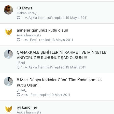
19 Mayıs
Hakan Koray
Aşk'a İnanmışt'ı
19 Mayıs 2011
1
anneler gününüz kutlu olsun
Aşk'a İnanmışt'ı
_Ezel_
13 Mayıs 2011
1
ÇANAKKALE ŞEHİTLERİNİ RAHMET VE MİNNETLE
ANIYORUZ !!! RUHUNUZ ŞAD OLSUN !!!
_Ezel_
Aşk'a İnanmışt'ı
19 Mart 2011
1
8 Mart Dünya Kadınlar Günü Tüm Kadınlarımıza
Kutlu Olsun...
_Ezel_
_Ezel_
9 Mart 2011
2
iyi kandiller
Aşk'a İnanmışt'ı