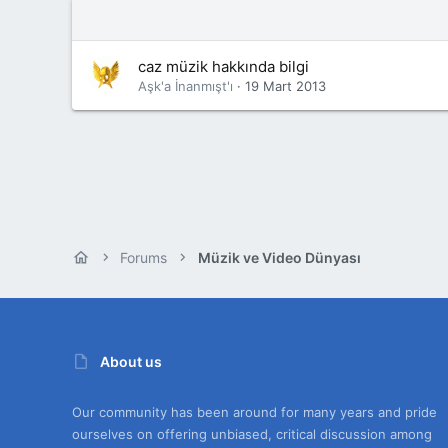
caz müzik hakkında bilgi
Aşk'a İnanmışt'ı
19 Mart 2013
Forums
Müzik ve Video Dünyası
About us
Our community has been around for many years and pride
ourselves on offering unbiased, critical discussion among