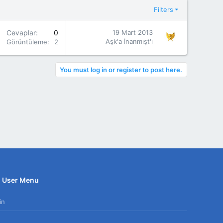
Filters
Cevaplar
0
19 Mart 2013
Aşk'a İnanmışt'ı
Görüntüleme
2K
You must log in or register to post here.
User Menu
in