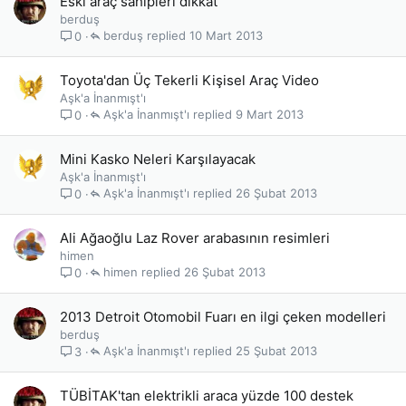
Eski araç sahipleri dikkat
berduş
berduş
10 Mart 2013
0
Toyota'dan Üç Tekerli Kişisel Araç Video
Aşk'a İnanmışt'ı
Aşk'a İnanmışt'ı
9 Mart 2013
0
Mini Kasko Neleri Karşılayacak
Aşk'a İnanmışt'ı
Aşk'a İnanmışt'ı
26 Şubat 2013
0
Ali Ağaoğlu Laz Rover arabasının resimleri
himen
himen
26 Şubat 2013
0
2013 Detroit Otomobil Fuarı en ilgi çeken modelleri
berduş
Aşk'a İnanmışt'ı
25 Şubat 2013
3
TÜBİTAK'tan elektrikli araca yüzde 100 destek