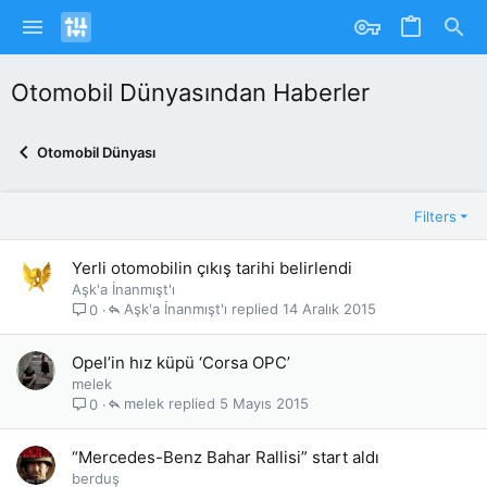
Otomobil Dünyasından Haberler
Otomobil Dünyası
Filters
Yerli otomobilin çıkış tarihi belirlendi
Aşk'a İnanmışt'ı
Aşk'a İnanmışt'ı
14 Aralık 2015
0
Opel’in hız küpü ‘Corsa OPC’
melek
melek
5 Mayıs 2015
0
“Mercedes-Benz Bahar Rallisi” start aldı
berduş