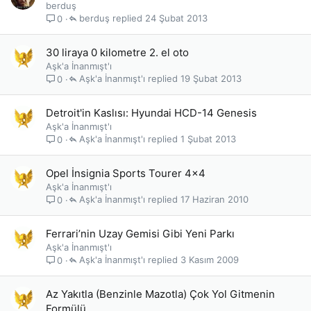
berduş
berduş
24 Şubat 2013
0
30 liraya 0 kilometre 2. el oto
Aşk'a İnanmışt'ı
Aşk'a İnanmışt'ı
19 Şubat 2013
0
Detroit'in Kaslısı: Hyundai HCD-14 Genesis
Aşk'a İnanmışt'ı
Aşk'a İnanmışt'ı
1 Şubat 2013
0
Opel İnsignia Sports Tourer 4x4
Aşk'a İnanmışt'ı
Aşk'a İnanmışt'ı
17 Haziran 2010
0
Ferrari’nin Uzay Gemisi Gibi Yeni Parkı
Aşk'a İnanmışt'ı
Aşk'a İnanmışt'ı
3 Kasım 2009
0
Az Yakıtla (Benzinle Mazotla) Çok Yol Gitmenin
Formülü