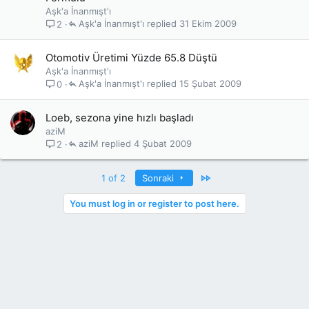
Aşk'a İnanmışt'ı
Aşk'a İnanmışt'ı
31 Ekim 2009
2
Otomotiv Üretimi Yüzde 65.8 Düştü
Aşk'a İnanmışt'ı
Aşk'a İnanmışt'ı
15 Şubat 2009
0
Loeb, sezona yine hızlı başladı
aziM
aziM
4 Şubat 2009
2
Last
1 of 2
Sonraki
You must log in or register to post here.