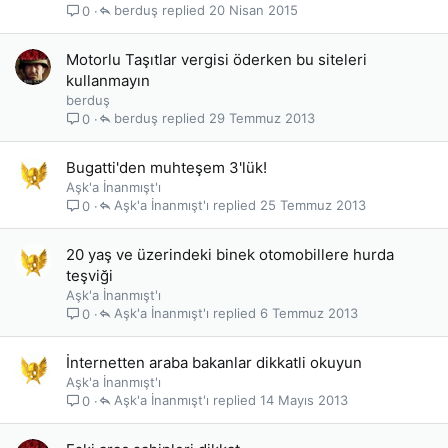
berduş
20 Nisan 2015
0
Motorlu Taşıtlar vergisi öderken bu siteleri
kullanmayın
berduş
berduş
29 Temmuz 2013
0
Bugatti'den muhteşem 3'lük!
Aşk'a İnanmışt'ı
Aşk'a İnanmışt'ı
25 Temmuz 2013
0
20 yaş ve üzerindeki binek otomobillere hurda
teşviği
Aşk'a İnanmışt'ı
Aşk'a İnanmışt'ı
6 Temmuz 2013
0
İnternetten araba bakanlar dikkatli okuyun
Aşk'a İnanmışt'ı
Aşk'a İnanmışt'ı
14 Mayıs 2013
0