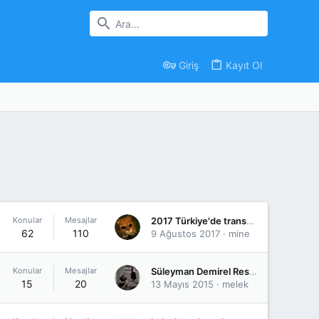
Giriş
Kayıt Ol
Konular
Mesajlar
2017 Türkiye'de transfer dönemi capsleri
62
110
9 Ağustos 2017
mine
Konular
Mesajlar
Süleyman Demirel Resimleri
15
20
13 Mayıs 2015
melek