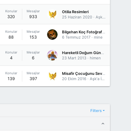
Konular
Mesajlar
Otilia Resimleri
320
933
25 Haziran 2020
Aşk'a İnanmışt'ı
Konular
Mesajlar
Bilgehan Koç Fotoğrafları
88
153
6 Temmuz 2017
mine
Konular
Mesajlar
Hareketli Doğum Günü E kartları
4
6
23 Mart 2013
himen
Konular
Mesajlar
Misafir Çocuğunu Severken Biz
139
397
20 Ekim 2016
Aşk'a İnanmışt'ı
Filters