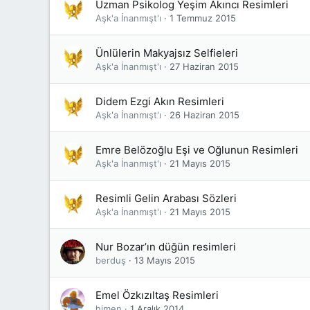
Uzman Psikolog Yeşim Akıncı Resimleri
Aşk'a İnanmışt'ı
1 Temmuz 2015
Ünlülerin Makyajsız Selfieleri
Aşk'a İnanmışt'ı
27 Haziran 2015
Didem Ezgi Akın Resimleri
Aşk'a İnanmışt'ı
26 Haziran 2015
Emre Belözoğlu Eşi ve Oğlunun Resimleri
Aşk'a İnanmışt'ı
21 Mayıs 2015
Resimli Gelin Arabası Sözleri
Aşk'a İnanmışt'ı
21 Mayıs 2015
Nur Bozar’ın düğün resimleri
berduş
13 Mayıs 2015
Emel Özkızıltaş Resimleri
himen
1 Aralık 2014