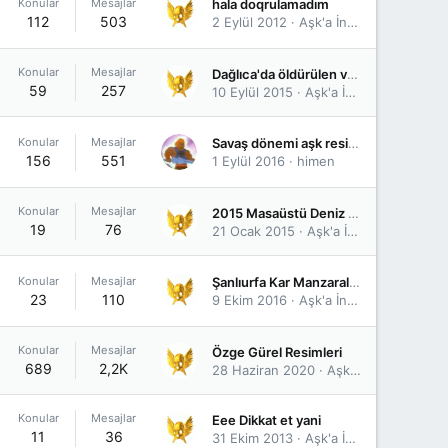
Konular
Mesajlar
hala doqrulamadım
112
503
2 Eylül 2012
Aşk'a İnanmışt'ı
Konular
Mesajlar
Dağlıca'da öldürülen ve yaralı ele geçirilen teröristler
59
257
10 Eylül 2015
Aşk'a İnanmışt'ı
Konular
Mesajlar
Savaş dönemi aşk resimleri
156
551
1 Eylül 2016
himen
Konular
Mesajlar
2015 Masaüstü Deniz Dalgası Fotoğrafları
19
76
21 Ocak 2015
Aşk'a İnanmışt'ı
Konular
Mesajlar
Şanlıurfa Kar Manzaraları
23
110
9 Ekim 2016
Aşk'a İnanmışt'ı
Konular
Mesajlar
Özge Gürel Resimleri
689
2,2K
28 Haziran 2020
Aşk'a İnanmışt'ı
Konular
Mesajlar
Eee Dikkat et yani
11
36
31 Ekim 2013
Aşk'a İnanmışt'ı