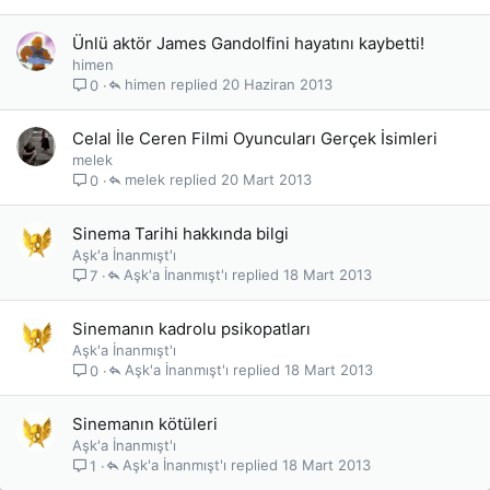
Ünlü aktör James Gandolfini hayatını kaybetti!
himen
himen
20 Haziran 2013
0
Celal İle Ceren Filmi Oyuncuları Gerçek İsimleri
melek
melek
20 Mart 2013
0
Sinema Tarihi hakkında bilgi
Aşk'a İnanmışt'ı
Aşk'a İnanmışt'ı
18 Mart 2013
7
Sinemanın kadrolu psikopatları
Aşk'a İnanmışt'ı
Aşk'a İnanmışt'ı
18 Mart 2013
0
Sinemanın kötüleri
Aşk'a İnanmışt'ı
Aşk'a İnanmışt'ı
18 Mart 2013
1