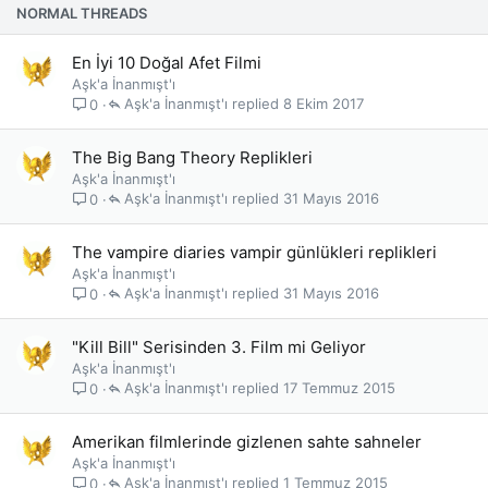
t
t
NORMAL THREADS
l
i
En İyi 10 Doğal Afet Filmi
Aşk'a İnanmışt'ı
Aşk'a İnanmışt'ı
8 Ekim 2017
0
The Big Bang Theory Replikleri
Aşk'a İnanmışt'ı
Aşk'a İnanmışt'ı
31 Mayıs 2016
0
The vampire diaries vampir günlükleri replikleri
Aşk'a İnanmışt'ı
Aşk'a İnanmışt'ı
31 Mayıs 2016
0
"Kill Bill" Serisinden 3. Film mi Geliyor
Aşk'a İnanmışt'ı
Aşk'a İnanmışt'ı
17 Temmuz 2015
0
Amerikan filmlerinde gizlenen sahte sahneler
Aşk'a İnanmışt'ı
Aşk'a İnanmışt'ı
1 Temmuz 2015
0