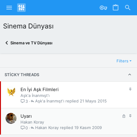
Sinema Dünyası
Sinema ve TV Dünyası
Filters
STICKY THREADS
S
En İyi Aşk Filmleri
a
Aşk'a İnanmışt'ı
b
Aşk'a İnanmışt'ı
21 Mayıs 2015
3
i
t
K
S
Uyarı
i
a
Hakan Koray
l
b
Hakan Koray
19 Kasım 2009
0
i
i