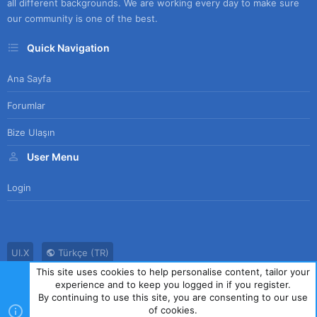
all different backgrounds. We are working every day to make sure
our community is one of the best.
Quick Navigation
Ana Sayfa
Forumlar
Bize Ulaşın
User Menu
Login
UI.X
Türkçe (TR)
This site uses cookies to help personalise content, tailor your
Bize Ulaşın
Kullanım Sözleşmesi
Gizlilik Politikası
Yardım
experience and to keep you logged in if you register.
Ana Sayfa
R
By continuing to use this site, you are consenting to our use
S
of cookies.
S