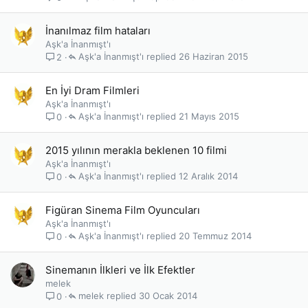
İnanılmaz film hataları
Aşk'a İnanmışt'ı
Aşk'a İnanmışt'ı
26 Haziran 2015
2
En İyi Dram Filmleri
Aşk'a İnanmışt'ı
Aşk'a İnanmışt'ı
21 Mayıs 2015
0
2015 yılının merakla beklenen 10 filmi
Aşk'a İnanmışt'ı
Aşk'a İnanmışt'ı
12 Aralık 2014
0
Figüran Sinema Film Oyuncuları
Aşk'a İnanmışt'ı
Aşk'a İnanmışt'ı
20 Temmuz 2014
0
Sinemanın İlkleri ve İlk Efektler
melek
melek
30 Ocak 2014
0