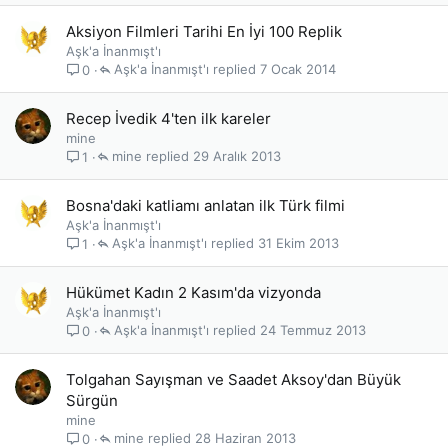
Aksiyon Filmleri Tarihi En İyi 100 Replik
Aşk'a İnanmışt'ı
Aşk'a İnanmışt'ı
7 Ocak 2014
0
Recep İvedik 4'ten ilk kareler
mine
mine
29 Aralık 2013
1
Bosna'daki katliamı anlatan ilk Türk filmi
Aşk'a İnanmışt'ı
Aşk'a İnanmışt'ı
31 Ekim 2013
1
Hükümet Kadın 2 Kasım'da vizyonda
Aşk'a İnanmışt'ı
Aşk'a İnanmışt'ı
24 Temmuz 2013
0
Tolgahan Sayışman ve Saadet Aksoy'dan Büyük
Sürgün
mine
mine
28 Haziran 2013
0