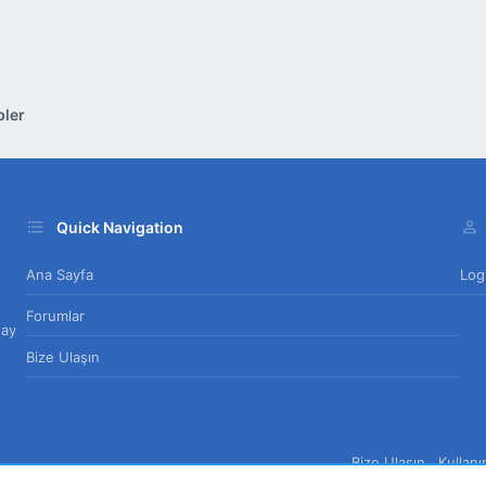
pler
Quick Navigation
Ana Sayfa
Log
Forumlar
day
Bize Ulaşın
Bize Ulaşın
Kullan