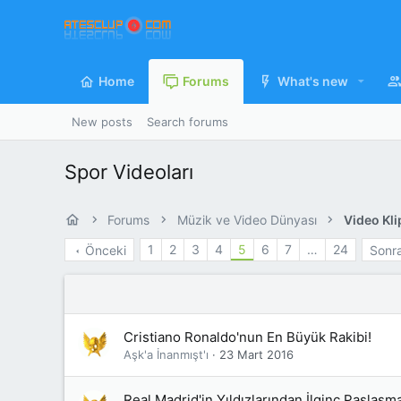
Home
Forums
What's new
New posts
Search forums
Spor Videoları
Forums
Müzik ve Video Dünyası
Video Kli
1
2
3
4
5
6
7
…
24
Önceki
Sonra
Cristiano Ronaldo'nun En Büyük Rakibi!
Aşk'a İnanmışt'ı
23 Mart 2016
Real Madrid'in Yıldızlarından İlginç Paslaşm