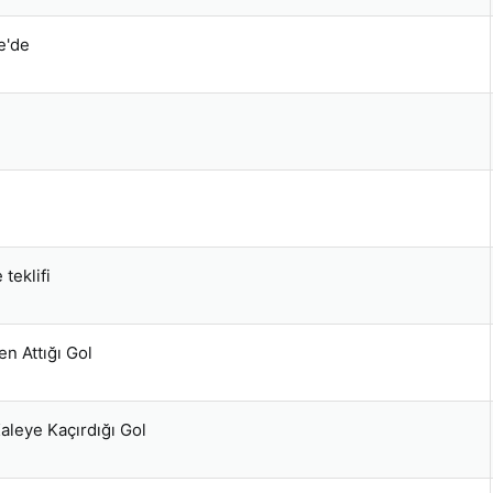
e'de
teklifi
n Attığı Gol
leye Kaçırdığı Gol