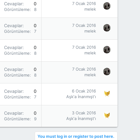
Cevaplar
0
7 Ocak 2016
melek
Görüntüleme
818
Cevaplar
0
7 Ocak 2016
melek
Görüntüleme
799
Cevaplar
0
7 Ocak 2016
melek
Görüntüleme
875
Cevaplar
0
7 Ocak 2016
melek
Görüntüleme
800
Cevaplar
0
6 Ocak 2016
Aşk'a İnanmışt'ı
Görüntüleme
725
Cevaplar
0
3 Ocak 2016
Aşk'a İnanmışt'ı
Görüntüleme
962
You must log in or register to post here.