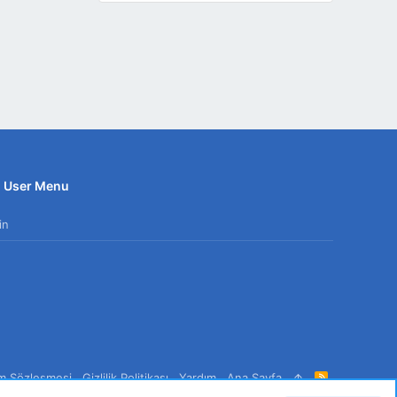
User Menu
in
ım Sözleşmesi
Gizlilik Politikası
Yardım
Ana Sayfa
R
S