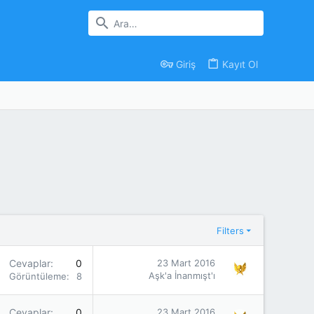
Giriş
Kayıt Ol
Filters
Cevaplar
0
23 Mart 2016
Aşk'a İnanmışt'ı
Görüntüleme
876
Cevaplar
0
23 Mart 2016