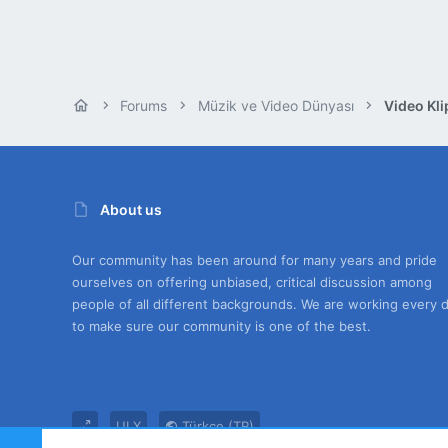
Forums
Müzik ve Video Dünyası
Video Kli
About us
Our community has been around for many years and pride
ourselves on offering unbiased, critical discussion among
people of all different backgrounds. We are working every 
to make sure our community is one of the best.
UI.X
Türkçe (TR)