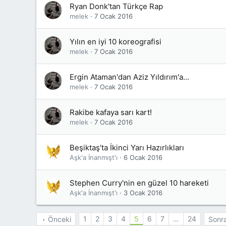
Ryan Donk'tan Türkçe Rap
melek
7 Ocak 2016
Yılın en iyi 10 koreografisi
melek
7 Ocak 2016
Ergin Ataman'dan Aziz Yıldırım'a...
melek
7 Ocak 2016
Rakibe kafaya sarı kart!
melek
7 Ocak 2016
Beşiktaş'ta İkinci Yarı Hazırlıkları
Aşk'a İnanmışt'ı
6 Ocak 2016
Stephen Curry'nin en güzel 10 hareketi
Aşk'a İnanmışt'ı
3 Ocak 2016
1
2
3
4
5
6
7
…
24
Önceki
Sonra