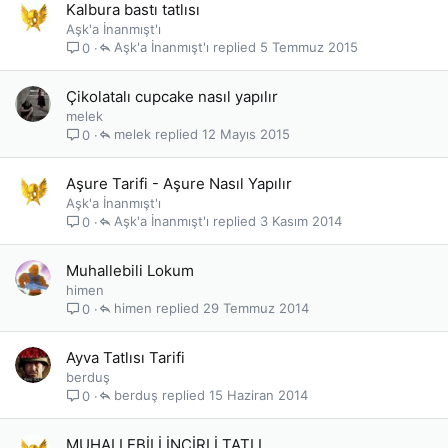
Kalbura bastı tatlısı
Aşk'a İnanmışt'ı
Aşk'a İnanmışt'ı
5 Temmuz 2015
0
Çikolatalı cupcake nasıl yapılır
melek
melek
12 Mayıs 2015
0
Aşure Tarifi - Aşure Nasıl Yapılır
Aşk'a İnanmışt'ı
Aşk'a İnanmışt'ı
3 Kasım 2014
0
Muhallebili Lokum
himen
himen
29 Temmuz 2014
0
Ayva Tatlısı Tarifi
berduş
berduş
15 Haziran 2014
0
MUHALLEBİLİ İNCİRLİ TATLI