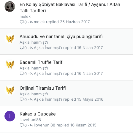
En Kolay Şöbiyet Baklavası Tarifi / Ayşenur Altan
Tatlı Tarifleri
melek
melek
25 Haziran 2017
0
Ahududu ve nar taneli çiya pudingi tarifi
Aşk'a İnanmışt'ı
Aşk'a İnanmışt'ı
16 Nisan 2017
0
Bademli Truffle Tarifi
Aşk'a İnanmışt'ı
Aşk'a İnanmışt'ı
16 Nisan 2017
0
Orijinal Tiramisu Tarifi
Aşk'a İnanmışt'ı
Aşk'a İnanmışt'ı
15 Mayıs 2016
0
Kakaolu Cupcake
I
ilovehuni88
ilovehuni88
16 Kasım 2015
0