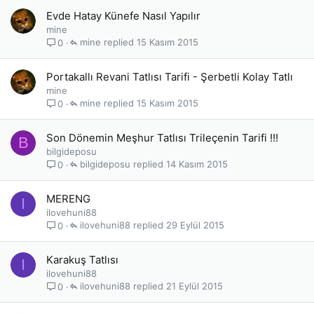
Evde Hatay Künefe Nasıl Yapılır
mine
mine
15 Kasım 2015
0
Portakallı Revani Tatlısı Tarifi - Şerbetli Kolay Tatlı
mine
mine
15 Kasım 2015
0
Son Dönemin Meşhur Tatlısı Trileçenin Tarifi !!!
B
bilgideposu
bilgideposu
14 Kasım 2015
0
MERENG
I
ilovehuni88
ilovehuni88
29 Eylül 2015
0
Karakuş Tatlısı
I
ilovehuni88
ilovehuni88
21 Eylül 2015
0