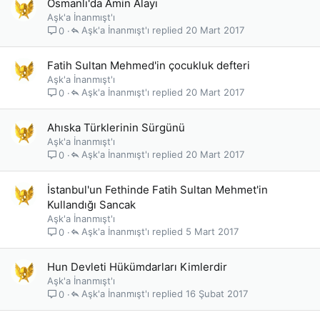
Osmanlı'da Amin Alayı
Aşk'a İnanmışt'ı
Aşk'a İnanmışt'ı
20 Mart 2017
0
Fatih Sultan Mehmed'in çocukluk defteri
Aşk'a İnanmışt'ı
Aşk'a İnanmışt'ı
20 Mart 2017
0
Ahıska Türklerinin Sürgünü
Aşk'a İnanmışt'ı
Aşk'a İnanmışt'ı
20 Mart 2017
0
İstanbul'un Fethinde Fatih Sultan Mehmet'in
Kullandığı Sancak
Aşk'a İnanmışt'ı
Aşk'a İnanmışt'ı
5 Mart 2017
0
Hun Devleti Hükümdarları Kimlerdir
Aşk'a İnanmışt'ı
Aşk'a İnanmışt'ı
16 Şubat 2017
0