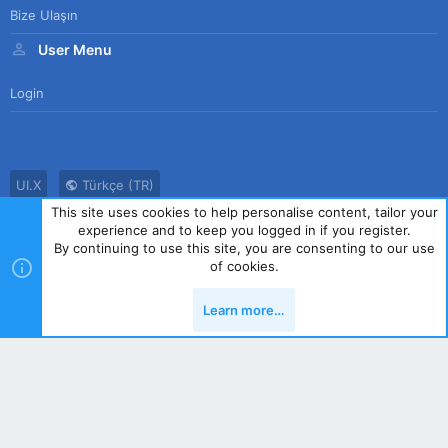
Bize Ulaşın
User Menu
Login
UI.X
Türkçe (TR)
This site uses cookies to help personalise content, tailor your
Bize Ulaşın
Kullanım Sözleşmesi
Gizlilik Politikası
Yardım
experience and to keep you logged in if you register.
Ana Sayfa
R
By continuing to use this site, you are consenting to our use
S
of cookies.
S
®
Community platform by XenForo
© 2010-2023 XenForo Ltd.
|
Style
Learn more…
by ThemeHouse
Yukarı
Alt