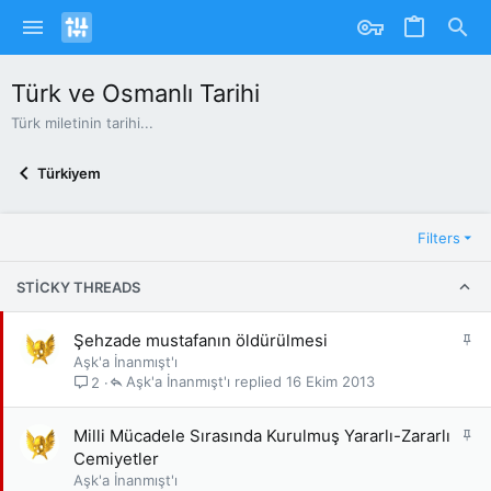
Türk ve Osmanlı Tarihi
Türk miletinin tarihi...
Türkiyem
Filters
STICKY THREADS
S
Şehzade mustafanın öldürülmesi
a
Aşk'a İnanmışt'ı
b
Aşk'a İnanmışt'ı
16 Ekim 2013
2
i
t
S
Milli Mücadele Sırasında Kurulmuş Yararlı-Zararlı
a
Cemiyetler
b
Aşk'a İnanmışt'ı