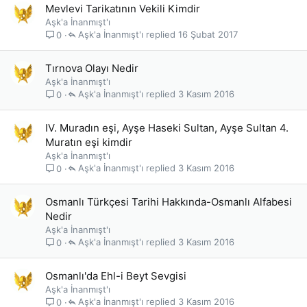
Mevlevi Tarikatının Vekili Kimdir
Aşk'a İnanmışt'ı
Aşk'a İnanmışt'ı
16 Şubat 2017
0
Tırnova Olayı Nedir
Aşk'a İnanmışt'ı
Aşk'a İnanmışt'ı
3 Kasım 2016
0
IV. Muradın eşi, Ayşe Haseki Sultan, Ayşe Sultan 4.
Muratın eşi kimdir
Aşk'a İnanmışt'ı
Aşk'a İnanmışt'ı
3 Kasım 2016
0
Osmanlı Türkçesi Tarihi Hakkında-Osmanlı Alfabesi
Nedir
Aşk'a İnanmışt'ı
Aşk'a İnanmışt'ı
3 Kasım 2016
0
Osmanlı'da Ehl-i Beyt Sevgisi
Aşk'a İnanmışt'ı
Aşk'a İnanmışt'ı
3 Kasım 2016
0