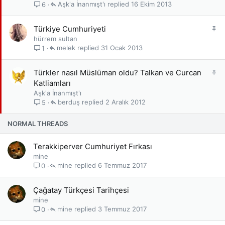
i
Aşk'a İnanmışt'ı
16 Ekim 2013
6
t
S
Türkiye Cumhuriyeti
a
hürrem sultan
b
melek
31 Ocak 2013
1
i
t
S
Türkler nasıl Müslüman oldu? Talkan ve Curcan
a
Katliamları
b
Aşk'a İnanmışt'ı
i
berduş
2 Aralık 2012
5
t
NORMAL THREADS
Terakkiperver Cumhuriyet Fırkası
mine
mine
6 Temmuz 2017
0
Çağatay Türkçesi Tarihçesi
mine
mine
3 Temmuz 2017
0