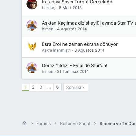
Karadayı Savcı Turgut Gerçek Adı
berduş
8 Mart 2013
Aşktan Kaçılmaz dizisi eylül ayında Star TV 
himen
4 Ağustos 2014
Esra Erol ne zaman ekrana dönüyor
Aşk'a İnanmışt'ı
3 Ağustos 2014
Deniz Yıldızı - Eylül'de Star'da!
himen
31 Temmuz 2014
1
2
3
…
6
Sonraki
Forums
Kültür ve Sanat
Sinema ve TV Dü