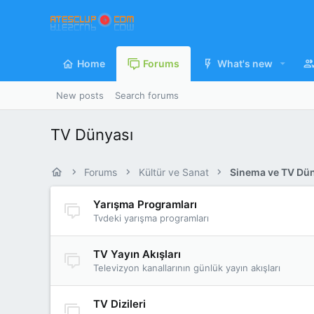
Home
Forums
What's new
New posts
Search forums
TV Dünyası
Forums
Kültür ve Sanat
Sinema ve TV Dü
Yarışma Programları
Tvdeki yarışma programları
TV Yayın Akışları
Televizyon kanallarının günlük yayın akışları
TV Dizileri