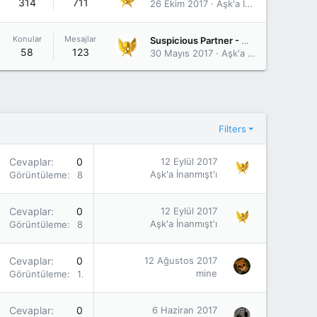
314
711
26 Ekim 2017
Aşk'a İnanmışt'ı
Konular
Mesajlar
Suspicious Partner - Güney Kore - 2017
58
123
30 Mayıs 2017
Aşk'a İnanmışt'ı
Filters
Cevaplar
0
12 Eylül 2017
Aşk'a İnanmışt'ı
Görüntüleme
840
Cevaplar
0
12 Eylül 2017
Aşk'a İnanmışt'ı
Görüntüleme
806
Cevaplar
0
12 Ağustos 2017
mine
Görüntüleme
1K
Cevaplar
0
6 Haziran 2017