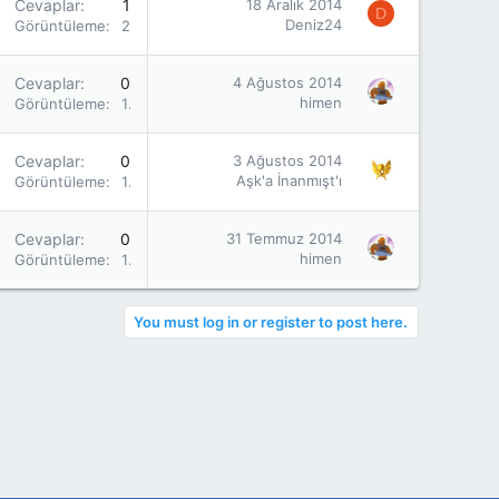
Cevaplar
1
18 Aralık 2014
D
Deniz24
Görüntüleme
2K
Cevaplar
0
4 Ağustos 2014
himen
Görüntüleme
1K
Cevaplar
0
3 Ağustos 2014
Aşk'a İnanmışt'ı
Görüntüleme
1K
Cevaplar
0
31 Temmuz 2014
himen
Görüntüleme
1K
You must log in or register to post here.