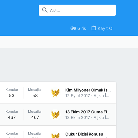
Giriş
Kayıt Ol
Konular
Mesajlar
Kim Milyoner Olmak İster Whatsapp Başvuru Numarası
53
58
12 Eylül 2017
Aşk'a İnanmışt'ı
Konular
Mesajlar
13 Ekim 2017 Cuma Flash TV Yayın Akışı
467
467
13 Ekim 2017
Aşk'a İnanmışt'ı
Konular
Mesajlar
Çukur Dizisi Konusu