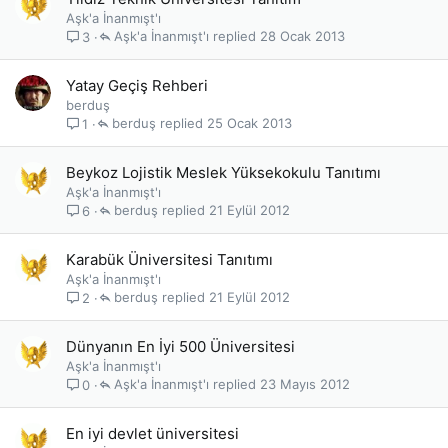
Aşk'a İnanmışt'ı
Aşk'a İnanmışt'ı
28 Ocak 2013
3
Yatay Geçiş Rehberi
berduş
berduş
25 Ocak 2013
1
Beykoz Lojistik Meslek Yüksekokulu Tanıtımı
Aşk'a İnanmışt'ı
berduş
21 Eylül 2012
6
Karabük Üniversitesi Tanıtımı
Aşk'a İnanmışt'ı
berduş
21 Eylül 2012
2
Dünyanın En İyi 500 Üniversitesi
Aşk'a İnanmışt'ı
Aşk'a İnanmışt'ı
23 Mayıs 2012
0
En iyi devlet üniversitesi