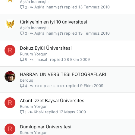
Aşk'a İnanmışt'ı
Aşk'a İnanmışt'ı
13 Temmuz 2010
0
türkiye'nin en iyi 10 üniversitesi
Aşk'a İnanmışt'ı
Aşk'a İnanmışt'ı
13 Temmuz 2010
0
Dokuz Eylül Üniversitesi
R
Ruhum Yorgun
_masal_
28 Ekim 2009
5
HARRAN ÜNİVERSİTESİ FOTOĞRAFLARI
berduş
>>> p a r s <<<
9 Ekim 2009
4
Abant İzzet Baysal Üniversitesi
R
Ruhum Yorgun
KhaN
17 Mayıs 2009
1
Dumlupınar Üniversitesi
R
Ruhum Yorgun