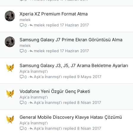
Xperia XZ Premium Format Atma
melek
melek
17 Haziran 2017
0
Samsung Galaxy J7 Prime Ekran Görüntüsü Alma
melek
melek
17 Haziran 2017
0
Samsung Galaxy J3, J5, J7 Arama Bekletme Ayarları
Aşk'a İnanmışt'ı
Aşk'a İnanmışt'ı
9 Mayıs 2017
0
Vodafone Yeni Özgür Genç Paketi
Aşk'a İnanmışt'ı
Aşk'a İnanmışt'ı
8 Nisan 2017
0
General Mobile Discovery Klavye Hatası Çözümü
Aşk'a İnanmışt'ı
Aşk'a İnanmışt'ı
8 Nisan 2017
0