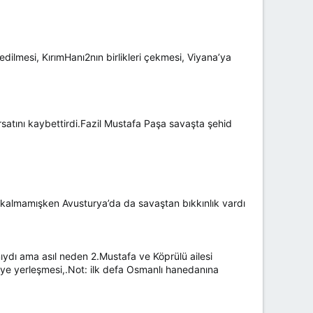
ilmesi, KırımHanı2nın birlikleri çekmesi, Viyana’ya
atını kaybettirdi.Fazil Mustafa Paşa savaşta şehid
 kalmamışken Avusturya’da da savaştan bıkkınlık vardı
ıydı ama asıl neden 2.Mustafa ve Köprülü ailesi
’ye yerleşmesi,.Not: ilk defa Osmanlı hanedanına