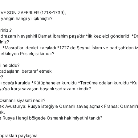
 VE SON ZAFERLER (1718-1739),
 yangın hangi yıl çıkmıştır?
riniz.?
adrazam Nevşehirli Damat İbrahim paşa’dır.*İlk kez elçi gönderildi *D
iniz?
 *Masrafları devlet karşıladı *1727 de Şeyhul İslam ve padişah’dan izin
tkileyen Pris elçisi kimdir?
şi ne oldu?
rkadaşlarını bertaraf etmek
r?
acı ocağı kuruldu *Kütüphaneler kuruldu *Tercüme odaları kuruldu *K
a’ya karşı savaşan başarılı sadrazam kimdir?
smanlı siyaseti nedir?
ek Avusturya: Rusya isteğiyle Osmanlı savaş açmak Fransa: Osmanlı’n
ak.
e Rusya Hangi bölgede Osmanlı hakimiyetini tanıdı?
toprakları paylaşma