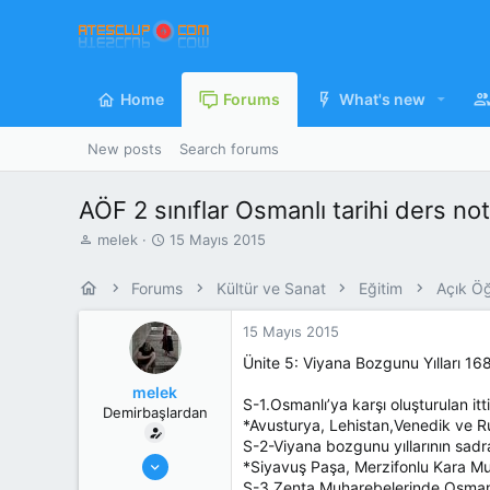
Home
Forums
What's new
New posts
Search forums
AÖF 2 sınıflar Osmanlı tarihi ders no
K
B
melek
15 Mayıs 2015
o
a
n
ş
Forums
Kültür ve Sanat
Eğitim
Açık Ö
u
l
y
a
15 Mayıs 2015
u
n
b
g
Ünite 5: Viyana Bozgunu Yılları 1
a
ı
melek
ş
ç
S-1.Osmanlı’ya karşı oluşturulan itt
Demirbaşlardan
l
T
*Avusturya, Lehistan,Venedik ve 
a
a
S-2-Viyana bozgunu yıllarının sadr
t
r
11 Nisan 2008
*Siyavuş Paşa, Merzifonlu Kara M
a
i
2.610
S-3.Zenta Muharebelerinde Osmanl