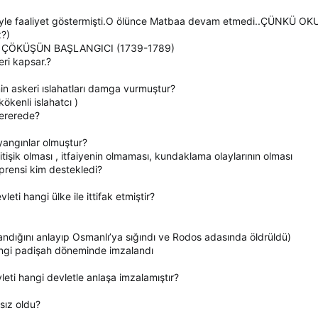
eriyle faaliyet göstermişti.O ölünce Matbaa devam etmedi..ÇÜNKÜ
z?)
 ÇÖKÜŞÜN BAŞLANGICI (1739-1789)
eri kapsar.?
n askeri ıslahatları damga vurmuştur?
kenli islahatcı )
nererede?
yangınlar olmuştur?
itişik olması , itfaiyenin olmaması, kundaklama olaylarının olması
prensi kim destekledi?
ti hangi ülke ile ittifak etmiştir?
landığını anlayıp Osmanlı’ya sığındı ve Rodos adasında öldrüldü)
ngi padişah döneminde imzalandı
leti hangi devletle anlaşa imzalamıştır?
sız oldu?