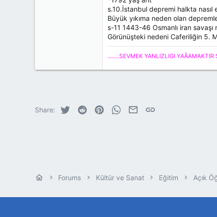
s.10.İstanbul depremi halkta nasıl e
Büyük yıkıma neden olan depremler 
s-11 1443-46 Osmanlı iran savaşı 
Görünüşteki nedeni Caferiliğin 5. 
........SEVMEK YANLIZLIGI YAÃAMAKTIR 
Twitter
Reddit
Pinterest
WhatsApp
E-posta
Link
Share:
Forums
Kültür ve Sanat
Eğitim
Açık Ö