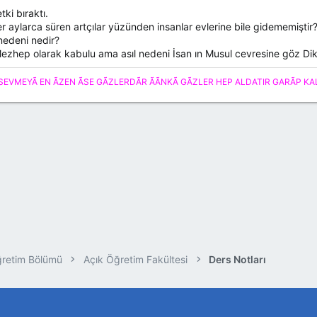
tki bıraktı.
aylarca süren artçılar yüzünden insanlar evlerine bile gidememiştir
nedeni nedir?
Mezhep olarak kabulu ama asıl nedeni İsan ın Musul cevresine göz Di
SEVMEYÃ EN ÃZEN ÃSE GÃZLERDÃR ÃÃNKÃ GÃZLER HEP ALDATIR GARÃP KALBÃ
ğretim Bölümü
Açık Öğretim Fakültesi
Ders Notları