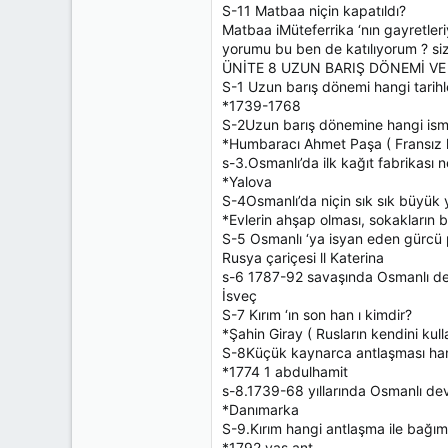
S-11 Matbaa niçin kapatıldı?
Matbaa iMüteferrika ‘nın gayretl
yorumu bu ben de katılıyorum ? si
ÜNİTE 8 UZUN BARIŞ DÖNEMİ VE
S-1 Uzun barış dönemi hangi tarihl
*1739-1768
S-2Uzun barış dönemine hangi ismi
*Humbaracı Ahmet Paşa ( Fransız kö
s-3.Osmanlı’da ilk kağıt fabrikası 
*Yalova
S-4Osmanlı’da niçin sık sık büyük 
*Evlerin ahşap olması, sokakların b
S-5 Osmanlı ‘ya isyan eden gürcü 
Rusya çariçesi ll Katerina
s-6 1787-92 savaşında Osmanlı devle
İsveç
S-7 Kırım ‘ın son han ı kimdir?
*Şahin Giray ( Rusların kendini kul
S-8Küçük kaynarca antlaşması ha
*1774 1 abdulhamit
s-8.1739-68 yıllarında Osmanlı dev
*Danımarka
S-9.Kırım hangi antlaşma ile bağım
*1792 yaş ant