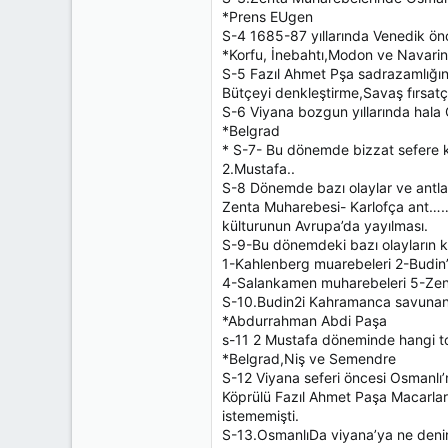
n
h
*Prens EUgen
255
i
S-4 1685-87 yıllarında Venedik önc
133
*Korfu, İnebahtı,Modon ve Navarin
Tuttuğu Takım
GALATASARAY
S-5 Fazıl Ahmet Pşa sadrazamlığınd
Bütçeyi denkleştirme,Savaş fırsatç
S-6 Viyana bozgun yıllarında hala 
*Belgrad
* S-7- Bu dönemde bizzat sefere 
2.Mustafa..
S-8 Dönemde bazı olaylar ve antlaşm
Zenta Muharebesi- Karlofça ant……
külturunun Avrupa’da yayılması.
S-9-Bu dönemdeki bazı olayların kro
1-Kahlenberg muarebeleri 2-Budin’
4-Salankamen muharebeleri 5-Zen
S-10.Budin2i Kahramanca savunan
*Abdurrahman Abdi Paşa
s-11 2 Mustafa döneminde hangi to
*Belgrad,Niş ve Semendre
S-12 Viyana seferi öncesi Osmanlı’n
Köprülü Fazıl Ahmet Paşa Macarlar
istememişti.
S-13.OsmanlıDa viyana’ya ne deni