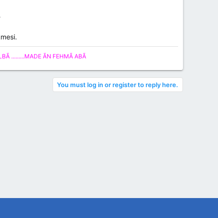
?
kmesi.
 .........MADE ÃN FEHMÃ ABÃ
You must log in or register to reply here.