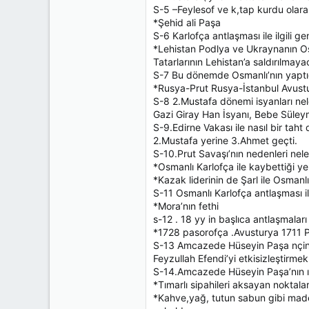
S-5 –Feylesof ve k,tap kurdu olara
*Şehid ali Paşa
S-6 Karlofça antlaşması ile ilgili g
*Lehistan Podlya ve Ukraynanın Osm
Tatarlarının Lehistan’a saldırılmayac
S-7 Bu dönemde Osmanlı’nın yaptığ
*Rusya-Prut Rusya-İstanbul Avust
S-8 2.Mustafa dönemi isyanları nel
Gazi Giray Han İsyanı, Bebe Süleym
S-9.Edirne Vakası ile nasıl bir taht 
2.Mustafa yerine 3.Ahmet geçti.
S-10.Prut Savaşı’nın nedenleri nele
*Osmanlı Karlofça ile kaybettiği ye
*Kazak liderinin de Şarl ile Osmanl
S-11 Osmanlı Karlofça antlaşması i
*Mora’nın fethi
s-12 . 18 yy in başlıca antlaşmaları
*1728 pasorofça .Avusturya 1711 P
S-13 Amcazede Hüseyin Paşa nçin 
Feyzullah Efendi’yi etkisizleştirm
S-14.Amcazede Hüseyin Paşa’nın ısl
*Tımarlı sipahileri aksayan noktala
*Kahve,yağ, tutun sabun gibi madel