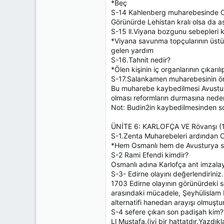
*Beç
S-14 Kahlenberg muharebesinde Os
Görünürde Lehistan kralı olsa da as
S-15 ll.Viyana bozgunu sebepleri 
*Viyana savunma topçularının üstün
gelen yardım
S-16.Tahnit nedir?
*Ölen kişinin iç organlarının çıkar
S-17.Salankamen muharebesinin ö
Bu muharebe kaybedilmesi Avustury
olması reformların durmasına nede
Not: Budin2in kaybedilmesinden so
ÜNİTE 6: KARLOFÇA VE Rövanşı (
S-1.Zenta Muharebeleri ardından Os
*Hem Osmanlı hem de Avusturya sav
S-2 Rami Efendi kimdir?
Osmanlı adına Karlofça ant imzalay
S-3- Edirne olayını değerlendiriniz.
1703 Edirne olayının görünürdeki s
arasındaki mücadele, Şeyhülislam F
alternatifi hanedan arayışı olmuştu
S-4 sefere çıkan son padişah kim?
Ll Mustafa.(iyi bir hattatdır.Yazdık