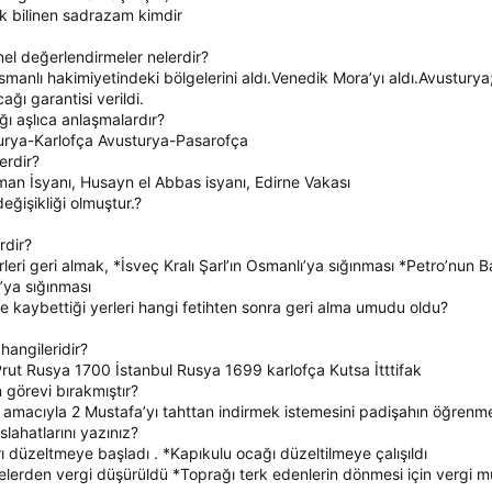
k bilinen sadrazam kimdir
enel değerlendirmeler nelerdir?
anlı hakimiyetindeki bölgelerini aldı.Venedik Mora’yı aldı.Avusturya;
ağı garantisi verildi.
ı aşlıca anlaşmalardır?
urya-Karlofça Avusturya-Pasarofça
erdir?
an İsyanı, Husayn el Abbas isyanı, Edirne Vakası
değişikliği olmuştur.?
rdir?
rleri geri almak, *İsveç Kralı Şarl’ın Osmanlı’ya sığınması *Petro’nun
ı’ya sığınması
le kaybettiği yerleri hangi fetihten sonra geri alma umudu oldu?
 hangileridir?
rut Rusya 1700 İstanbul Rusya 1699 karlofça Kutsa İtttifak
görevi bırakmıştır?
ek amacıyla 2 Mustafa’yı tahttan indirmek istemesini padişahın öğrenme
ahatlarını yazınız?
rı düzeltmeye başladı . *Kapıkulu ocağı düzeltilmeye çalışıldı
erden vergi düşürüldü *Toprağı terk edenlerin dönmesi için vergi muh