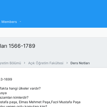
Members
tları 1566-1789
ğretim Bölümü
Açık Öğretim Fakültesi
Ders Notları
683-1699
ifakta hangi ülkeler vardır?
Rusya
azamları kimlerdir?
ustafa paşa, Elmas Mehmet Paşa,Fazıl Mustafa Paşa
ıyı yenen ordu komutanı kim?