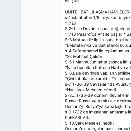
çalışıldı.
ÜNİTE : BATILILAŞMA HAMLELERİ
s-1 istanbul’un 1/8 ini yakan büyük
*1729
S.2- Lale Devrini kısaca değerlendi
*1718 Pasarofça Ant ile başlar * S
S-3 Matbaa ile ilgili kısaca bilgi ver
*İ.Müteferrika ve Sait Efendi kurdu.
s-4 Seferatnamzi ile toplumumuzu e
*28 Mehmet Çelebi
S-5 !.Mahmut’un tahta çıkınca ilk i
*İyice bunaltan Patrona Halil ve a
S-6.Lale devrinde yapılan yenilikle
*Çini fabrikaları kuruldu *Tulumb
s-7 1736-39 Savaşlarında Avustury
*Hacı İvaz Mehmed efendi
S-8….1736-39 dönemi devletlerin O
Rusya: Rusya ve Azak’ı ele geçirm
Osmanlı’yı Rusya’’ya karşı kışkırtm
s-9 1732 de imzalanan antlaşma il
KaFKASLAR..
S-10.Şark Meselesi nedir?
Osmanlı’nın parçalanması sonrası 