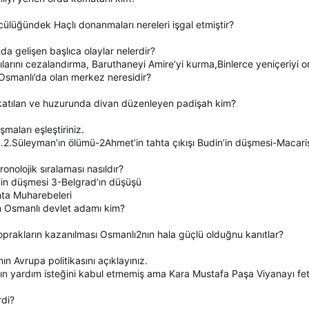
ülüğündek Haçlı donanmaları nereleri işgal etmiştir?
a gelişen başlıca olaylar nelerdir?
ılarını cezalandırma, Baruthaneyi Amire’yi kurma,Binlerce yeniçeriyi 
Osmanlı’da olan merkez neresidir?
katılan ve huzurunda divan düzenleyen padişah kim?
aları eşleştiriniz.
2.Süleyman’ın ölümü-2Ahmet’in tahta çıkışı Budin’in düşmesi-Macari
nolojik sıralaması nasıldır?
in düşmesi 3-Belgrad’ın düşüşü
ta Muharebeleri
 Osmanlı devlet adamı kim?
prakların kazanılması Osmanlı2nın hala güçlü olduğnu kanıtlar?
ın Avrupa politikasını açıklayınız.
ın yardım isteğini kabul etmemiş ama Kara Mustafa Paşa Viyanayı fet
rdi?