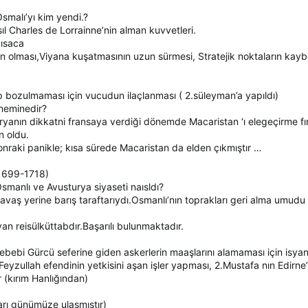
malı’yı kim yendi.?
ıl Charles de Lorrainne’nin alman kuvvetleri.
kısaca
 olması,Viyana kuşatmasının uzun sürmesi, Stratejik noktaların kaybed
ılıp bozulmaması için vucudun ilaçlanması ( 2.süleyman’a yapıldı)
neminedir?
anın dikkatni fransaya verdiği dönemde Macaristan ‘ı elegeçirme fırs
n oldu.
nraki panikle; kısa sürede Macaristan da elden çıkmıştır …
1699-1718)
manlı ve Avusturya siyaseti naısldı?
aş yerine barış taraftarıydı.Osmanlı’nın toprakları geri alma umudu
an reisülküttabdır.Başarılı bulunmaktadır.
ebebi Gürcü seferine giden askerlerin maaşlarını alamaması için isyan
eyzullah efendinin yetkisini aşan işler yapması, 2.Mustafa nın Edirne
r (kırım Hanlığından)
ları günümüze ulaşmıştır)