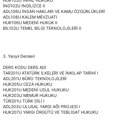
HUK102U İNFAZ HUKUKU
İNG102U İNGİLİZCE II
ADL106U İNSAN HAKLARI VE KAMU ÖZGÜRLÜKLERİ
ADL108U KALEM MEVZUATI
HUK106U MEDENİ HUKUK II
BİL102U TEMEL BİLGİ TEKNOLOJİLERİ II
3. Yarıyıl Dersleri
DERS KODU DERS ADI
TAR201U ATATÜRK İLKELERİ VE İNKILAP TARİHİ I
ADL201U BÜRO TEKNOLOJİLERİ
HUK205U CEZA HUKUKU
HUK201U MEDENİ USUL HUKUKU
HUK203U MEMUR HUKUKU
TÜR201U TÜRK DİLİ I
ADL203U ULUSAL YARGI AĞI PROJESİ I
HUK207U YARGI ÖRGÜTÜ VE TEBLİGAT HUKUKU