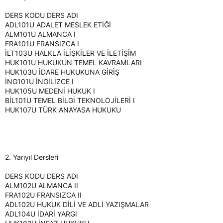
DERS KODU DERS ADI
ADL101U ADALET MESLEK ETİĞİ
ALM101U ALMANCA I
FRA101U FRANSIZCA I
İLT103U HALKLA İLİŞKİLER VE İLETİŞİM
HUK101U HUKUKUN TEMEL KAVRAMLARI
HUK103U İDARE HUKUKUNA GİRİŞ
İNG101U İNGİLİZCE I
HUK105U MEDENİ HUKUK I
BİL101U TEMEL BİLGİ TEKNOLOJİLERİ I
HUK107U TÜRK ANAYASA HUKUKU
2. Yarıyıl Dersleri
DERS KODU DERS ADI
ALM102U ALMANCA II
FRA102U FRANSIZCA II
ADL102U HUKUK DİLİ VE ADLİ YAZIŞMALAR
ADL104U İDARİ YARGI