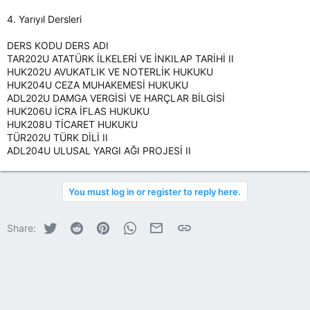
4. Yarıyıl Dersleri
DERS KODU DERS ADI
TAR202U ATATÜRK İLKELERİ VE İNKILAP TARİHİ II
HUK202U AVUKATLIK VE NOTERLİK HUKUKU
HUK204U CEZA MUHAKEMESİ HUKUKU
ADL202U DAMGA VERGİSİ VE HARÇLAR BİLGİSİ
HUK206U İCRA İFLAS HUKUKU
HUK208U TİCARET HUKUKU
TÜR202U TÜRK DİLİ II
ADL204U ULUSAL YARGI AĞI PROJESİ II
You must log in or register to reply here.
Twitter
Reddit
Pinterest
WhatsApp
E-posta
Link
Share: