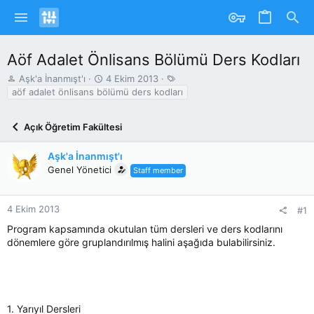
Aöf Adalet Önlisans Bölümü Ders Kodları
K
B
T
Aşk'a İnanmışt'ı
4 Ekim 2013
o
a
a
aöf adalet önlisans bölümü ders kodları
n
ş
g
u
l
s
Açık Öğretim Fakültesi
y
a
u
n
b
g
Aşk'a İnanmışt'ı
a
ı
Genel Yönetici
Staff member
ş
ç
l
T
a
a
4 Ekim 2013
#1
t
r
Program kapsamında okutulan tüm dersleri ve ders kodlarını
a
i
dönemlere göre gruplandırılmış halini aşağıda bulabilirsiniz.
n
h
i
1. Yarıyıl Dersleri