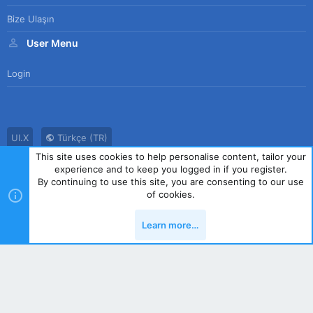
Bize Ulaşın
User Menu
Login
UI.X
Türkçe (TR)
This site uses cookies to help personalise content, tailor your
Bize Ulaşın
Kullanım Sözleşmesi
Gizlilik Politikası
Yardım
experience and to keep you logged in if you register.
Ana Sayfa
R
By continuing to use this site, you are consenting to our use
S
of cookies.
S
®
Community platform by XenForo
© 2010-2023 XenForo Ltd.
|
Style
Learn more…
by ThemeHouse
Yukarı
Alt