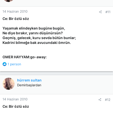
o
n
14 Haziran 2010
#11
s
:
Ce: Bir özlü söz
Yaşamak elindeyken bugüne bugün,
Ne diye bırakır, yarını düşünürsün?
Geçmiş, gelecek, kuru sevda bütün bunlar;
Kadrini bilmeğe bak avucundaki ömrün.
OMER HAYYAM:go-away:
R
1 person
e
a
c
hürrem sultan
t
Demirbaşlardan
i
o
n
14 Haziran 2010
#12
s
:
Ce: Bir özlü söz