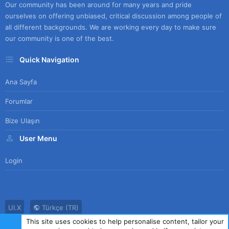
Our community has been around for many years and pride
ourselves on offering unbiased, critical discussion among people of
all different backgrounds. We are working every day to make sure
our community is one of the best.
Quick Navigation
Ana Sayfa
Forumlar
Bize Ulaşın
User Menu
Login
UI.X
Türkçe (TR)
This site uses cookies to help personalise content, tailor your
Bize Ulaşın
Kullanım Sözleşmesi
Gizlilik Politikası
Yardım