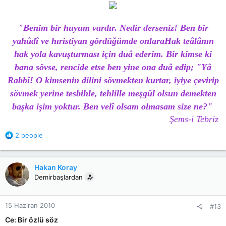
"
Benim bir huyum vardır. Nedir derseniz! Ben bir
yahûdî ve hıristiyan gördüğümde onlaraHak teâlânın
hak yola kavuşturması için duâ ederim. Bir kimse ki
bana sövse, rencide etse ben yine ona duâ edip; "Yâ
Rabbî! O kimsenin dilini sövmekten kurtar, iyiye çevirip
sövmek yerine tesbihle, tehlille meşgûl olsun demekten
başka işim yoktur. Ben velî olsam olmasam size ne?"
Şems-i Tebriz
R
2 people
e
a
c
Hakan Koray
t
Demirbaşlardan
i
o
n
15 Haziran 2010
#13
s
:
Ce: Bir özlü söz