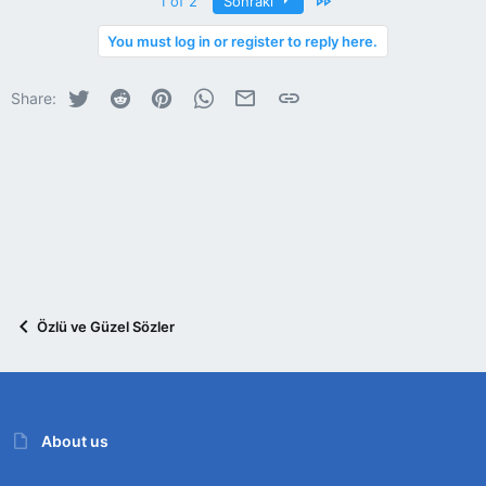
Last
1 of 2
Sonraki
You must log in or register to reply here.
Twitter
Reddit
Pinterest
WhatsApp
E-posta
Link
Share:
Özlü ve Güzel Sözler
About us