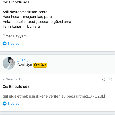
:
Ce: Bir özlü söz
Adil davranmadıktan sonra
Hacı hoca olmuşsun kaç para
Hırka , tesbih , post , seccade güzel ama
Tanrı kanar mı bunlara
Ömer Hayyam
R
1 person
e
a
c
_Ezel_
t
Özel Üye
Özel Üye
i
o
n
9 Nisan 2010
#7
s
:
Ce: Bir özlü söz
gül elde etmek için dikene verilen su boşa gitmez...(FUZULİ)
R
1 person
e
a