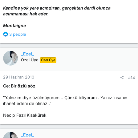
Kendine yok yere acındıran, gerçekten dertli olunca
acınmamayı hak eder.
Montaigne
R
3 people
e
a
c
_Ezel_
t
Özel Üye
Özel Üye
i
o
n
29 Haziran 2010
#14
s
:
Ce: Bir özlü söz
"Yalnızım diye üzülmüyorum .. Çünkü biliyorum . Yalnız insanın
ihanet edeni de olmaz.."
Necip Fazıl Kısakürek
_Ezel_