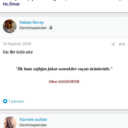
Hz.Ömer
Hakan Koray
Demirbaşlardan
14 Haziran 2010
#10
Ce: Bir özlü söz
"İlk hata saflığın fakat sonrakiler suçun ürünleridir."
Oliver GOLDSMITH
R
1 person
e
a
c
hürrem sultan
t
Demirbaşlardan
i