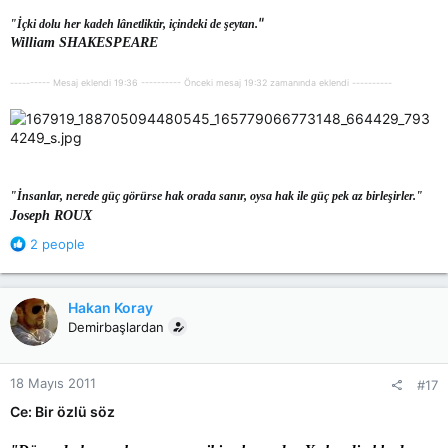
"
"İçki dolu her kadeh lânetliktir, içindeki de şeytan.
William SHAKESPEARE
---------- Mesaj eklendi 19:36 ---------- Önceki mesaj 19:32 zamanında eklendi ----------
"İnsanlar, nerede güç görürse hak orada sanır, oysa hak ile güç pek az birleşirler."
Joseph ROUX
R
2 people
e
a
c
Hakan Koray
t
Demirbaşlardan
i
o
n
18 Mayıs 2011
#17
s
:
Ce: Bir özlü söz