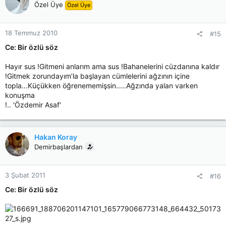
Özel Üye
Özel Üye
18 Temmuz 2010
#15
Ce: Bir özlü söz
Hayır sus !Gitmeni anlarım ama sus !Bahanelerini cüzdanına kaldır
!Gitmek zorundayım’la başlayan cümlelerini ağzının içine
topla...Küçükken öğrenememişsin.....Ağzında yalan varken
konuşma
!.. 'Özdemir Asaf'
Hakan Koray
Demirbaşlardan
3 Şubat 2011
#16
Ce: Bir özlü söz