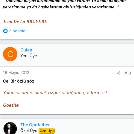
"Dünyada başarı kazanmanın iki yolu vardır: Ya kendi aklından
yararlanma ya da başkalarının akılsızlığından yararlanma. "
Jean De La BRUYÈRE
R
2 people
e
a
c
Culap
C
t
Yeni Üye
i
o
n
19 Mayıs 2012
#18
s
:
Ce: Bir özlü söz
Yalnızca nefes almak özgür olduğunu göstermez!
Goethe
The Godfather
Özel Üye
Özel Üye