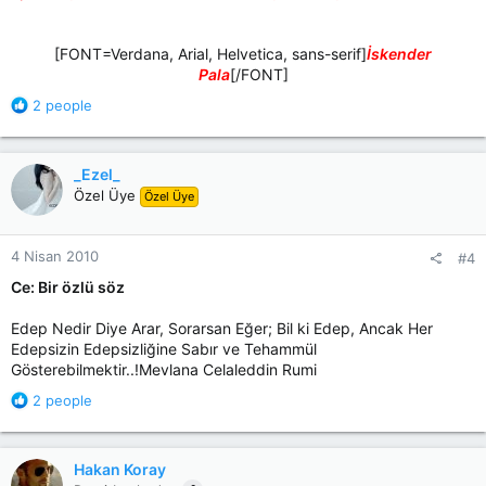
[FONT=Verdana, Arial, Helvetica, sans-serif]
İskender
Pala
[/FONT]​
R
2 people
e
a
c
_Ezel_
t
Özel Üye
Özel Üye
i
o
n
4 Nisan 2010
#4
s
:
Ce: Bir özlü söz
Edep Nedir Diye Arar, Sorarsan Eğer; Bil ki Edep, Ancak Her
Edepsizin Edepsizliğine Sabır ve Tehammül
Gösterebilmektir..!Mevlana Celaleddin Rumi
R
2 people
e
a
c
Hakan Koray
t