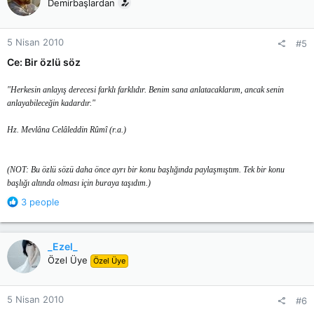
Demirbaşlardan
i
o
n
5 Nisan 2010
#5
s
:
Ce: Bir özlü söz
"Herkesin anlayış derecesi farklı farklıdır. Benim sana anlatacaklarım, ancak senin
anlayabileceğin kadardır."
Hz. Mevlâna Celâleddin Rûmî (r.a.)
(NOT: Bu özlü sözü daha önce ayrı bir konu başlığında paylaşmıştım. Tek bir konu
başlığı altında olması için buraya taşıdım.)
R
3 people
e
a
c
_Ezel_
t
Özel Üye
Özel Üye
i
o
n
5 Nisan 2010
#6
s