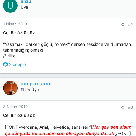
unzu
U
t
Üye
i
o
n
1 Nisan 2010
#2
s
:
Ce: Bir özlü söz
"Yaşamak" derken güçlü, "ölmek" derken sessizce ve durmadan
tekrarladığın; olmak!
// rilke
R
2 people
e
a
c
>>> p a r s <<<
t
Etkin Üye
i
o
n
3 Nisan 2010
#3
s
:
Ce: Bir özlü söz
Her şey sen olsun
[FONT=Verdana, Arial, Helvetica, sans-serif]
şu dünyada ve olmasın sen olmayan dünya da...!!!
[/FONT]