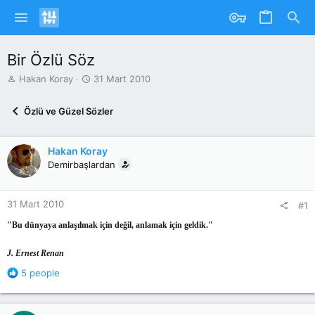
Bir Özlü Söz
K
B
Hakan Koray
31 Mart 2010
o
a
n
ş
Özlü ve Güzel Sözler
u
l
y
a
u
n
Hakan Koray
b
g
Demirbaşlardan
a
ı
ş
ç
l
T
31 Mart 2010
a
a
#1
t
r
"Bu dünyaya anlaşılmak için değil, anlamak için geldik."
a
i
n
h
J. Ernest Renan
i
R
5 people
e
a
c