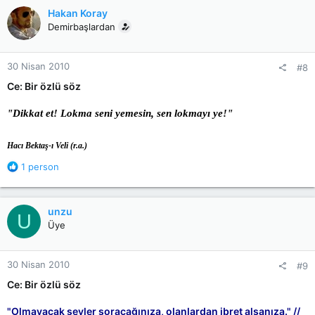
c
Hakan Koray
t
Demirbaşlardan
i
o
n
30 Nisan 2010
#8
s
:
Ce: Bir özlü söz
"Dikkat et! Lokma seni yemesin, sen lokmayı ye!"
Hacı Bektaş-ı Veli (r.a.)
R
1 person
e
a
c
unzu
U
t
Üye
i
o
n
30 Nisan 2010
#9
s
:
Ce: Bir özlü söz
"Olmayacak şeyler soracağınıza, olanlardan ibret alsanıza." //