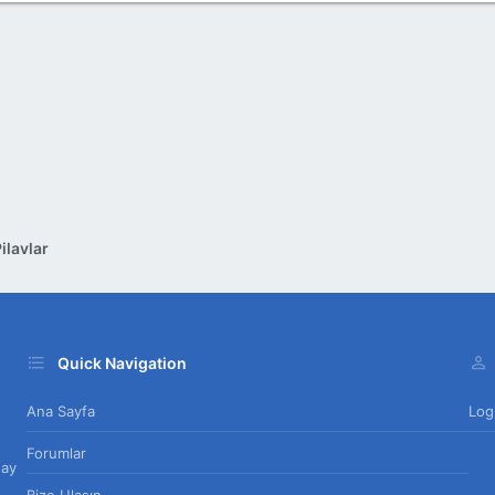
Sensizliğe yenilmek
Sana yenilmekten zor olsada
Ardımda bir sürü "belki"ler bırakarak
Seni içimden terk ediyorum
Şiir sitemiz için tıklayınız...
Güvercin sitemiz için tıklayınız...
ilavlar
Quick Navigation
Ana Sayfa
Log
Forumlar
day
Bize Ulaşın