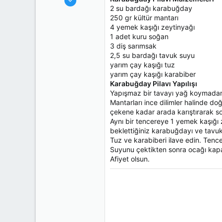
n
h
2 su bardağı karabuğday
23.238
i
250 gr kültür mantarı
2.146
4 yemek kaşığı zeytinyağı
163
1 adet kuru soğan
3 diş sarımsak
43
2,5 su bardağı tavuk suyu
ŞANLIURFA
yarım çay kaşığı tuz
www.forum.kim
yarım çay kaşığı karabiber
Tuttuğu Takım
GALATASARAY
Karabuğday Pilavı Yapılışı
Yapışmaz bir tavayı yağ koymadan i
Mantarları ince dilimler halinde do
çekene kadar arada karıştırarak sot
Aynı bir tencereye 1 yemek kaşığı 
beklettiğiniz karabuğdayı ve tavu
Tuz ve karabiberi ilave edin. Tence
Suyunu çektikten sonra ocağı kapatt
Afiyet olsun.
Gönül çalamazsan 