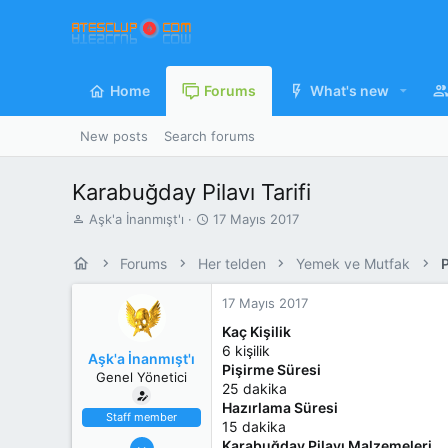
Home
Forums
What's new
New posts
Search forums
Karabuğday Pilavı Tarifi
K
B
Aşk'a İnanmışt'ı
17 Mayıs 2017
o
a
n
ş
Forums
Her telden
Yemek ve Mutfak
P
u
l
y
a
17 Mayıs 2017
u
n
b
g
Kaç Kişilik
a
ı
6 kişilik
Aşk'a İnanmışt'ı
ş
ç
Pişirme Süresi
Genel Yönetici
l
T
25 dakika
a
a
Hazırlama Süresi
t
r
Staff member
15 dakika
a
i
28 Mart 2008
Karabuğday Pilavı Malzemeleri