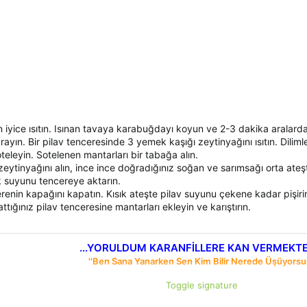
yice ısıtın. Isınan tavaya karabuğdayı koyun ve 2-3 dakika aralarda k
ğrayın. Bir pilav tenceresinde 3 yemek kaşığı zeytinyağını ısıtın. Dilim
eleyin. Sotelenen mantarları bir tabağa alın.
zeytinyağını alın, ince ince doğradığınız soğan ve sarımsağı orta a
k suyunu tencereye aktarın.
renin kapağını kapatın. Kısık ateşte pilav suyunu çekene kadar pişiri
ığınız pilav tenceresine mantarları ekleyin ve karıştırın.
...YORULDUM KARANFİLLERE KAN VERMEKTEN
''Ben Sana Yanarken Sen Kim Bilir Nerede Üşüyorsu
Toggle signature
aşkın sazını,ne perdeye dokun ne teli incit...Eğer çekemezsen gülün nazını ,ne d
''Kalbim'' ( O şimdi uykuda )