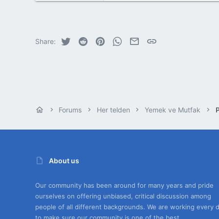
Twitter
Reddit
Pinterest
WhatsApp
E-posta
Link
Share:
Forums
Her telden
Yemek ve Mutfak
P
About us
Our community has been around for many years and pride
ourselves on offering unbiased, critical discussion among
people of all different backgrounds. We are working every 
to make sure our community is one of the best.