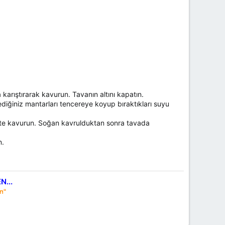
arıştırarak kavurun. Tavanın altını kapatın.
lediğiniz mantarları tencereye koyup bıraktıkları suyu
teşte kavurun. Soğan kavrulduktan sonra tavada
n.
...
n"
ikene dokun ne gülü incit. . . ! Hz Mevlana