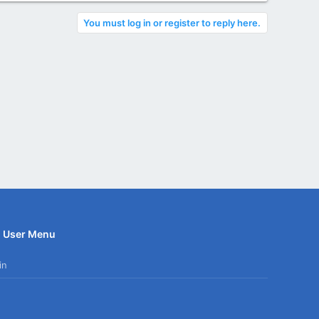
You must log in or register to reply here.
User Menu
in