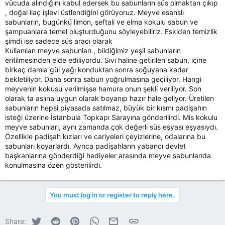
vücuda alındığını kabul edersek bu sabunların süs olmaktan çıkıp
, doğal ilaç işlevi üstlendiğini görüyoruz. Meyve esanslı
sabunların, bugünkü limon, şeftali ve elma kokulu sabun ve
şampuanlara temel oluşturduğunu söyleyebiliriz. Eskiden temizlik
şimdi ise sadece süs aracı olarak
Kullanılan meyve sabunları , bildiğimiz yeşil sabunların
eritilmesinden elde ediliyordu. Sıvı haline getirilen sabun, içine
birkaç damla gül yağı konduktan sonra soğuyana kadar
bekletiliyor. Daha sonra sabun yoğrulmasına geçiliyor. Hangi
meyvenin kokusu verilmişse hamura onun şekli veriliyor. Son
olarak ta aslına uygun olarak boyanıp hazır hale geliyor. Üretilen
sabunların hepsi piyasada satılmaz, büyük bir kısmı padişahın
isteği üzerine İstanbula Topkapı Sarayına gönderilirdi. Mis kokulu
meyve sabunları, aynı zamanda çok değerli süs eşyası eşyasıydı.
Özellikle padişah kızları ve cariyeleri çeyizlerine, odalarına bu
sabunları koyarlardı. Ayrıca padişahların yabancı devlet
başkanlarına gönderdiği hediyeler arasında meyve sabunlarıda
konulmasına özen gösterilirdi.
You must log in or register to reply here.
Twitter
Reddit
Pinterest
WhatsApp
E-posta
Link
Share: