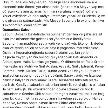
Günümüzde Mis Meyve Sabunculuğu şehir ekonomisi ve aile
ekonomisinde önemli yer almaktadır. Şehirde Mis Meyve yapımını
öğreten kursların açılması iş imkanı yaratmış, mesleği öğrenen
kişiler evlerinde ve özel atölye üretimiyle yaptıkları ürünlerini iç ve
dış piyasaya satmaktadır. Mis Meyve Sabunu aile ekonomisini ve
il ekonomisini canlandırmıştır.
Osmanlıda Sabun
Sabun, Osmanlı Devletinde “sabunhane” denilen ve şahıslara ait
olan imalathanelerde geleneksel yöntemlerle üretiliyordu.
Sabunun hammaddesi zeytinyağı ve iç yağıydı. Ekonomik değeri
olan ve tercih edilen sabunlar zeytin yağından imal edilenlerdi.
Osmanlı İmparatorluğunda sabun üretemi yapılan yerlerin
başında zeytin yağının bol oduğu yerler olan Batı Anadolu ve
Adalar, şam, Halp, Namlus geliyordu. O dönemde en fazla üreten
merkezler ise Midilli ve Girit Adaları, Ayvalık, Girit , Edremit, Kemer
Edremit, İzmir, Kızılca Tuzla, Yunda Acası ve Urlaydı. Buralarda
imal edilen sabunun büyük bir bölümü, Saray , ordu ve İstanbul
halkının ihtiyacını karşılamak üzere Dersaadet tahsisatı olarak
ayrılırdı. Kandiye sabunları sabunları temizlik ve iyi pişmiş olmaları
ile nam salmıştı. Bu özelliklerinden dolayı Edremit ve Midilli
sabunlarının üzerine Girit sabunu damgası vurularak taklit edilmiş
olup bu durum Giritli sabuncuların şikayetine sebep oldu. Hanya,
Kandiye, Resmo başta olmak üzere Giritte elde edilen
zeytinyağının önemli miktarı sabun üretiminde kullanılmaktaydı.