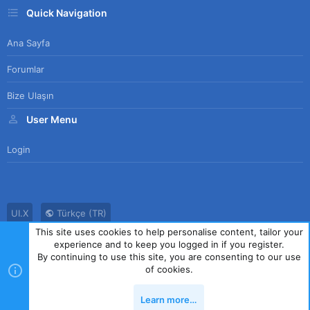
Quick Navigation
Ana Sayfa
Forumlar
Bize Ulaşın
User Menu
Login
UI.X
Türkçe (TR)
This site uses cookies to help personalise content, tailor your
Bize Ulaşın
Kullanım Sözleşmesi
Gizlilik Politikası
Yardım
experience and to keep you logged in if you register.
Ana Sayfa
R
By continuing to use this site, you are consenting to our use
S
of cookies.
S
®
Community platform by XenForo
© 2010-2023 XenForo Ltd.
|
Style
Learn more…
by ThemeHouse
Yukarı
Alt