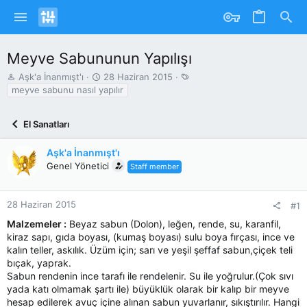
Meyve Sabununun Yapılışı
K
B
T
Aşk'a İnanmışt'ı
28 Haziran 2015
o
a
a
meyve sabunu nasıl yapılır
n
ş
g
u
l
s
El Sanatları
y
a
u
n
b
g
Aşk'a İnanmışt'ı
a
ı
Genel Yönetici
Staff member
ş
ç
l
T
a
a
28 Haziran 2015
#1
t
r
Malzemeler :
Beyaz sabun (Dolon), leğen, rende, su, karanfil,
a
i
kiraz sapı, gıda boyası, (kumaş boyası) sulu boya fırçası, ince ve
n
h
i
kalın teller, askılık. Üzüm için; sarı ve yeşil şeffaf sabun,çiçek teli
bıçak, yaprak.
Sabun rendenin ince tarafı ile rendelenir. Su ile yoğrulur.(Çok sıvı
yada katı olmamak şartı ile) büyüklük olarak bir kalıp bir meyve
hesap edilerek avuç içine alınan sabun yuvarlanır, sıkıştırılır. Hangi