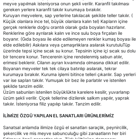
meyve yapılmak isteniyorsa onun şekli verilir. Karanfil takılması
gereken yerlere karanfil takılır kurumaya bırakılır.
Kuruyan meyvelere, sap yerlerine takılacak şekilde teller takılır. (
Küçük olanlara ince tel, büyük olanlara kalın tel) Kapların içine
gerçek renklerle doğru orantılı olarak gıda boyaları hazırlanır.
Renklerine göre ayrılarak kalın ve ince sulu boya fırçaları ile
boyanır. (Gıda boyası ile elde edilemeyen renkler kumaş boyası ile
elde edilebilir) Askılara veya çamaşırlıklara asılarak kurutuluTüp
üzerinde tepsi içine sıcak su konur. Tepsinin içine içi sıcak su dolu
bir tencere konur. Tencerenin içine rendelenmiş sabun atılır,
erimesi beklenir. Cilanın ayran kıvamında olmasına dikkat edilir.
Boyanan meyveler tek tek cilaya batırılıp asılarak, tekrar
kurumaya bırakılır. Kuruma işlemi bitince telleri çıkarılır. Sap yerleri
var ise sapları takılır. Yumuşak bir bez ile parlatılır ve istenilen
şekilde tanzim edilir.
Üzüm sabunları istenilen büyüklükte karelere kesilir, yuvarlanıp
üzüm şekli verilir. Çiçek tellerine dizilerek salkım yapılır, yaprak
takılır. İsteniyorsa filiz yapılıp takılır. Tanzim edilir.
İLİMİZE ÖZGÜ YAPILAN EL SANATLARI ÜRÜNLERİMİZ
Sanatsal anlamda ilimize özgü el sanatları saraçlık, peynircilik,
şekercilik ve mis meyve sabunculuğu gibi zanaatların her biri