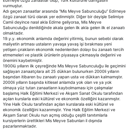
Edirneye özgü zanaatlar olup, Türk kültürüne damgasını
vurmuştur.
Adı geçen zanaatlar arasında “Mis Meyve Sabunculuğu” Edirneye
özgü zanaat türü olarak yer edinmiştir. Diğer bir deyişle Selimiye
Camii deyince nasıl akla Edirne geliyorsa, Mis Meyve
Sabunculuğu denildiğinde akala gelen ilk akla gelen ilk el zanaatı
olmaktadır.
19.y.y. ekonomik anlamda değerini yitirmiş, bunun sebebi olarak
maliyetin artması ustaların yavaşa yavaş işi bırakması yeni
yetişen çırakların ekonomik nedenlerden dolayı bu zanaatı tercih
etmemeleri ve plastik ürünlerin piyasaya çıkmasıyla değerini ve
önemini kaybetmiştir.
1900lü yılların ilk çeyreğinde Mis Meyve Sabunculuğu ile geçimini
sağlayan zanaatçılara ait 25 dükkan bulunurken 2000li yılların
başından itibaren bu zanaatı yapan usta ve dükkan kalmamıştır.
2000li yılların başında kitlesel anlamda yok olan ve ya yok
olmaya yüz tutan zanaatların kaybolmaması için çalışmalar
başlamış Halk Eğitimi Merkezi ve Akşam Sanat Okulu tarafından
açılan kurslarla eski kültürel ve ekonomik özelliğini kazanmıştır.
Yine Halk Okulu tarafından açılan kurslarala eski kültürel ve
ekonomik özelliğini kazanmıştır. Yine Halk Eğitim Merkezi ve
Akşam Sanat Okulu nun açmış olduğu çeşitli tanıtımlarla
kursiyerlerin ürettikleri Mis Meyve Sabunları il dışında
pazarlanmaktadır.