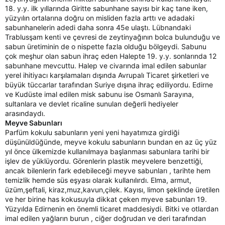
18. y.y. ilk yıllarında Giritte sabunhane sayısı bir kaç tane iken,
yüzyılın ortalarına doğru on misliden fazla arttı ve adadaki
sabunhanelerin adedi daha sonra 45e ulaştı. Lübnandaki
Trablusşam kenti ve çevresi de zeytinyağının bolca bulunduğu ve
sabun üretiminin de o nispette fazla olduğu bölgeydi. Sabunu
çok meşhur olan sabun ihraç eden Halepte 19. y.y. sonlarında 12
sabunhane mevcuttu. Halep ve civarında imal edilen sabunlar
yerel ihitiyacı karşılamaları dışında Avrupalı Ticaret şirketleri ve
büyük tüccarlar tarafından Suriye dışına ihraç ediliyordu. Edirne
ve Kudüste imal edilen misk sabunu ise Osmanlı Sarayına,
sultanlara ve devlet ricaline sunulan değerli hediyeler
arasındaydı.
Meyve Sabunları
Parfüm kokulu sabunların yeni yeni hayatımıza girdiği
düşünüldüğünde, meyve kokulu sabunların bundan en az üç yüz
yıl önce ülkemizde kullanılmaya başlanması sabunlara tarihi bir
işlev de yüklüyordu. Görenlerin plastik meyvelere benzettiği,
ancak bilenlerin fark edebileceği meyve sabunları , tarihte hem
temizlik hemde süs eşyası olarak kullanılırdı. Elma, armut,
üzüm,şeftali, kiraz,muz,kavun,çilek. Kayısı, limon şeklinde üretilen
ve her birine has kokusuyla dikkat çeken myeve sabunları 19.
Yüzyılda Edirnenin en önemli ticaret maddesiydi. Bitki ve otlardan
imal edilen yağların burun , ciğer doğrudan ve deri tarafından