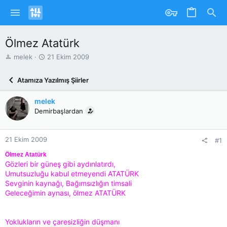
Ölmez Atatürk
K
B
melek
21 Ekim 2009
o
a
n
ş
Atamıza Yazılmış Şiirler
u
l
y
a
melek
u
n
b
Demirbaşlardan
g
a
ı
ş
ç
l
T
21 Ekim 2009
#1
a
a
Ölmez Atatürk
t
r
Gözleri bir güneş gibi aydınlatırdı,
a
i
Umutsuzluğu kabul etmeyendi ATATÜRK
n
h
Sevginin kaynağı, Bağımsızlığın timsali
i
Geleceğimin aynası, ölmez ATATÜRK
Yoklukların ve çaresizliğin düşmanı