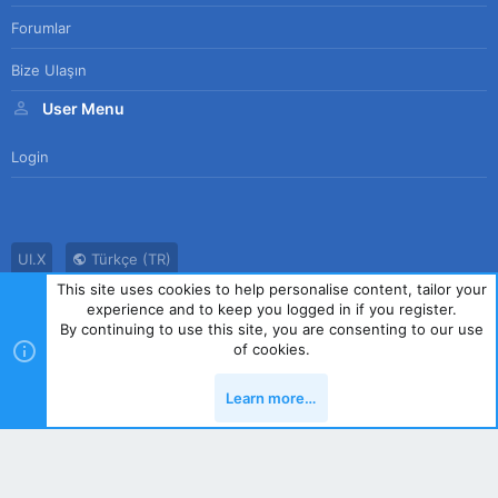
Forumlar
Bize Ulaşın
User Menu
Login
UI.X
Türkçe (TR)
This site uses cookies to help personalise content, tailor your
Bize Ulaşın
Kullanım Sözleşmesi
Gizlilik Politikası
Yardım
experience and to keep you logged in if you register.
Ana Sayfa
R
By continuing to use this site, you are consenting to our use
S
of cookies.
S
®
Community platform by XenForo
© 2010-2023 XenForo Ltd.
|
Style
Learn more…
by ThemeHouse
Yukarı
Alt