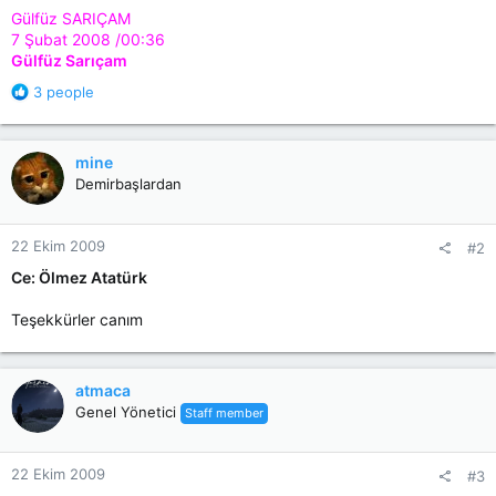
Gülfüz SARIÇAM
7 Şubat 2008 /00:36
Gülfüz Sarıçam
R
3 people
e
a
c
mine
t
Demirbaşlardan
i
o
n
22 Ekim 2009
#2
s
:
Ce: Ölmez Atatürk
Teşekkürler canım
atmaca
Genel Yönetici
Staff member
22 Ekim 2009
#3