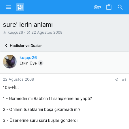
sure' lerin anlamı
K
B
kuşçu26
22 Ağustos 2008
o
a
n
ş
Hadisler ve Dualar
u
l
y
a
kuşçu26
u
n
b
Etkin Üye
g
a
ı
ş
ç
l
T
22 Ağustos 2008
#1
a
a
105-FİL:
t
r
a
i
1 - Görmedin mi Rabb'in fil sahiplerine ne yaptı?
n
h
i
2 - Onların tuzaklarını boşa çıkarmadı mı?
3 - Üzerlerine sürü sürü kuşlar gönderdi.