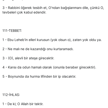
3 - Rabbini öğerek tesbih et, O'ndan bağışlanmanı dile, çünkü O,
tevbeleri çok kabul edendir.
111-TEBBET:
1 - Ebu Leheb'in elleri kurusun (yok olsun o), zaten yok oldu ya.
2 - Ne malı ne de kazandığı onu kurtaramadı.
3 - (O), alevli bir ateşe girecektir.
4 - Karısı da odun hamalı olarak (onunla beraber girecektir).
5 - Boynunda da hurma lifinden bir ip olacaktır.
112-İHLAS:
1 - De ki; O Allah bir tektir.