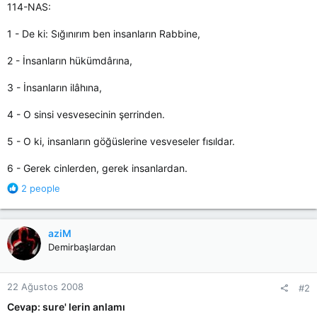
114-NAS:
1 - De ki: Sığınırım ben insanların Rabbine,
2 - İnsanların hükümdârına,
3 - İnsanların ilâhına,
4 - O sinsi vesvesecinin şerrinden.
5 - O ki, insanların göğüslerine vesveseler fısıldar.
6 - Gerek cinlerden, gerek insanlardan.
R
2 people
e
a
c
aziM
t
Demirbaşlardan
i
o
n
22 Ağustos 2008
#2
s
:
Cevap: sure' lerin anlamı