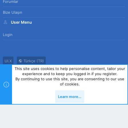
Forumlar
Bize Ulaşın
User Menu
Login
UI.X
Türkçe (TR)
This site uses cookies to help personalise content, tailor your
Bize Ulaşın
Kullanım Sözleşmesi
Gizlilik Politikası
Yardım
experience and to keep you logged in if you register.
Ana Sayfa
R
By continuing to use this site, you are consenting to our use
S
of cookies.
S
®
Community platform by XenForo
© 2010-2023 XenForo Ltd.
|
Style
Learn more…
by ThemeHouse
Yukarı
Alt