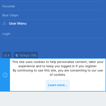
Forumlar
Bize Ulaşın
User Menu
Login
UI.X
Türkçe (TR)
This site uses cookies to help personalise content, tailor your
Bize Ulaşın
Kullanım Sözleşmesi
Gizlilik Politikası
Yardım
experience and to keep you logged in if you register.
Ana Sayfa
R
By continuing to use this site, you are consenting to our use
S
of cookies.
S
®
Community platform by XenForo
© 2010-2023 XenForo Ltd.
|
Style
Learn more…
by ThemeHouse
Yukarı
Alt