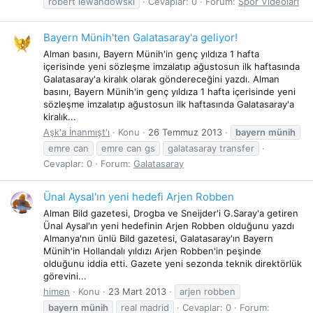
robert lewandowski
Cevaplar: 0
Forum:
Spor Videoları
Bayern Münih'ten Galatasaray'a geliyor!
Alman basını, Bayern Münih'in genç yıldıza 1 hafta
içerisinde yeni sözleşme imzalatıp ağustosun ilk haftasında
Galatasaray'a kiralık olarak göndereceğini yazdı. Alman
basını, Bayern Münih'in genç yıldıza 1 hafta içerisinde yeni
sözleşme imzalatıp ağustosun ilk haftasında Galatasaray'a
kiralık...
Aşk'a İnanmışt'ı
Konu
26 Temmuz 2013
bayern
münih
emre can
emre can gs
galatasaray transfer
Cevaplar: 0
Forum:
Galatasaray
Ünal Aysal'ın yeni hedefi Arjen Robben
Alman Bild gazetesi, Drogba ve Sneijder'i G.Saray'a getiren
Ünal Aysal'ın yeni hedefinin Arjen Robben olduğunu yazdı
Almanya'nın ünlü Bild gazetesi, Galatasaray'ın Bayern
Münih'in Hollandalı yıldızı Arjen Robben'in peşinde
olduğunu iddia etti. Gazete yeni sezonda teknik direktörlük
görevini...
himen
Konu
23 Mart 2013
arjen robben
bayern
münih
real madrid
Cevaplar: 0
Forum: