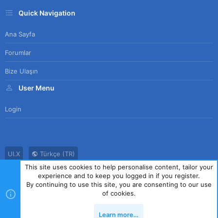
Quick Navigation
Ana Sayfa
Forumlar
Bize Ulaşın
User Menu
Login
UI.X
Türkçe (TR)
This site uses cookies to help personalise content, tailor your
Bize Ulaşın
Kullanım Sözleşmesi
Gizlilik Politikası
Yardım
experience and to keep you logged in if you register.
Ana Sayfa
R
By continuing to use this site, you are consenting to our use
S
of cookies.
S
®
Community platform by XenForo
© 2010-2023 XenForo Ltd.
|
Style
Learn more…
by ThemeHouse
Yukarı
Alt