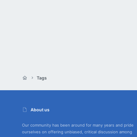
Tags
About us
Our community has been around for many years and pride
ourselves on offering unbiased, critical discussion among