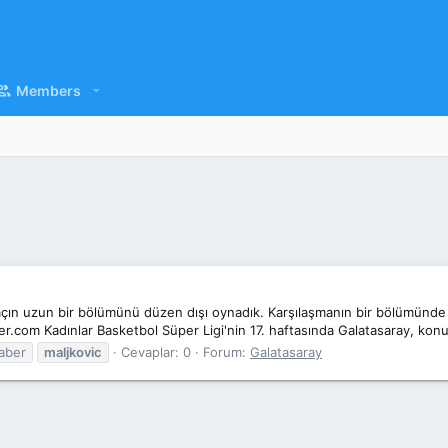
Members
açın uzun bir bölümünü düzen dışı oynadık. Karşılaşmanın bir bölümünd
.com Kadınlar Basketbol Süper Ligi'nin 17. haftasında Galatasaray, konuk
aber
maljkovic
Cevaplar: 0
Forum:
Galatasaray