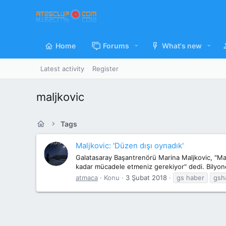
Home
Forums
What's new
Latest activity
Register
maljkovic
Tags
Maljkovic: 'Düzen dışı oynadık'
Galatasaray Başantrenörü Marina Maljkovic, "M
kadar mücadele etmeniz gerekiyor" dedi. Bilyoner
atmaca
Konu
3 Şubat 2018
gs haber
gsh