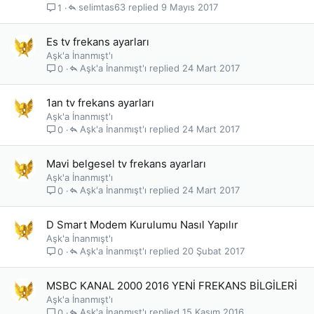
selimtas63
9 Mayıs 2017
1
Es tv frekans ayarları
Aşk'a İnanmışt'ı
Aşk'a İnanmışt'ı
24 Mart 2017
0
1an tv frekans ayarları
Aşk'a İnanmışt'ı
Aşk'a İnanmışt'ı
24 Mart 2017
0
Mavi belgesel tv frekans ayarları
Aşk'a İnanmışt'ı
Aşk'a İnanmışt'ı
24 Mart 2017
0
D Smart Modem Kurulumu Nasıl Yapılır
Aşk'a İnanmışt'ı
Aşk'a İnanmışt'ı
20 Şubat 2017
0
MSBC KANAL 2000 2016 YENİ FREKANS BİLGİLERİ
Aşk'a İnanmışt'ı
Aşk'a İnanmışt'ı
15 Kasım 2016
0