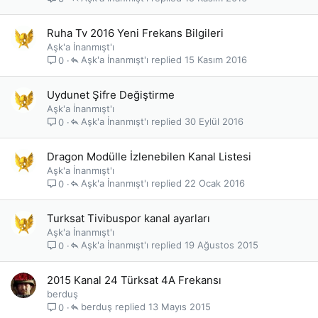
Ruha Tv 2016 Yeni Frekans Bilgileri
Aşk'a İnanmışt'ı
Aşk'a İnanmışt'ı
15 Kasım 2016
0
Uydunet Şifre Değiştirme
Aşk'a İnanmışt'ı
Aşk'a İnanmışt'ı
30 Eylül 2016
0
Dragon Modülle İzlenebilen Kanal Listesi
Aşk'a İnanmışt'ı
Aşk'a İnanmışt'ı
22 Ocak 2016
0
Turksat Tivibuspor kanal ayarları
Aşk'a İnanmışt'ı
Aşk'a İnanmışt'ı
19 Ağustos 2015
0
2015 Kanal 24 Türksat 4A Frekansı
berduş
berduş
13 Mayıs 2015
0