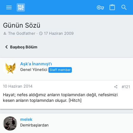
Günün Sözü
K
B
The Godfather
17 Haziran 2009
o
a
n
ş
Başıboş Bölüm
u
l
y
a
u
n
Aşk'a İnanmışt'ı
b
g
Genel Yönetici
Staff member
a
ı
ş
ç
l
T
10 Haziran 2014
a
a
#121
t
r
Hayat; nefes aldığımız anların toplamından değil, nefesimizi
a
i
kesen anların toplamından oluşur. [Hitch]
n
h
i
melek
Demirbaşlardan