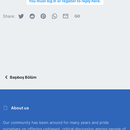
You must log in or register to reply here.
Twitter
Reddit
Pinterest
WhatsApp
E-posta
Link
Share:
Başıboş Bölüm
About us
Our community has been around for many years and pride
ourselves on offering unbiased, critical discussion among people of