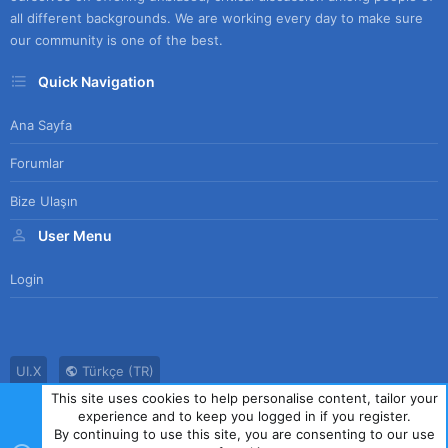
all different backgrounds. We are working every day to make sure
our community is one of the best.
Quick Navigation
Ana Sayfa
Forumlar
Bize Ulaşın
User Menu
Login
UI.X
Türkçe (TR)
This site uses cookies to help personalise content, tailor your
Bize Ulaşın
Kullanım Sözleşmesi
Gizlilik Politikası
Yardım
experience and to keep you logged in if you register.
Ana Sayfa
R
By continuing to use this site, you are consenting to our use
S