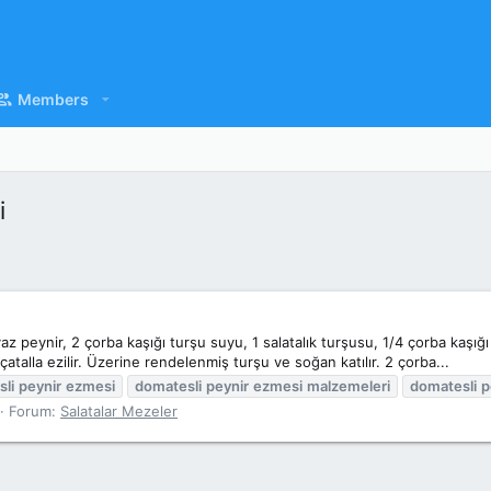
Members
i
 peynir, 2 çorba kaşığı turşu suyu, 1 salatalık turşusu, 1/4 çorba kaşığ
çatalla ezilir. Üzerine rendelenmiş turşu ve soğan katılır. 2 çorba...
li
peynir
ezmesi
domatesli
peynir
ezmesi
malzemeleri
domatesli
p
Forum:
Salatalar Mezeler