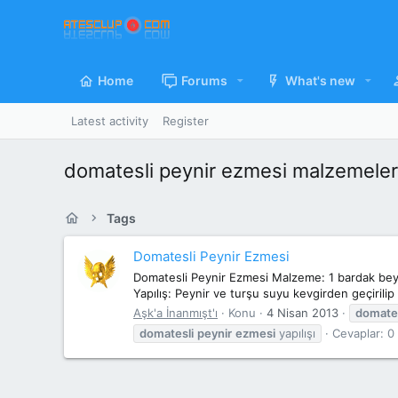
Home
Forums
What's new
Latest activity
Register
domatesli peynir ezmesi malzemeler
Tags
Domatesli Peynir Ezmesi
Domatesli Peynir Ezmesi Malzeme: 1 bardak beyaz
Yapılış: Peynir ve turşu suyu kevgirden geçirilip 
Aşk'a İnanmışt'ı
Konu
4 Nisan 2013
domates
domatesli
peynir
ezmesi
yapılışı
Cevaplar: 0