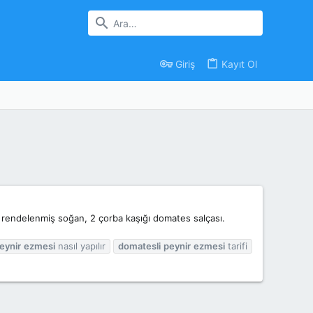
Giriş
Kayıt Ol
ı rendelenmiş soğan, 2 çorba kaşığı domates salçası.
eynir
ezmesi
nasıl yapılır
domatesli
peynir
ezmesi
tarifi