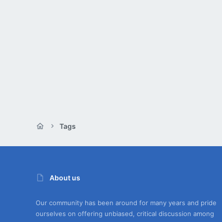
Tags
About us
Our community has been around for many years and pride
ourselves on offering unbiased, critical discussion among