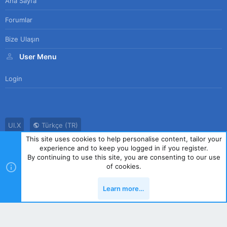
Ana Sayfa
Forumlar
Bize Ulaşın
User Menu
Login
UI.X
Türkçe (TR)
This site uses cookies to help personalise content, tailor your
Bize Ulaşın
Kullanım Sözleşmesi
Gizlilik Politikası
Yardım
experience and to keep you logged in if you register.
Ana Sayfa
R
By continuing to use this site, you are consenting to our use
S
of cookies.
S
®
Community platform by XenForo
© 2010-2023 XenForo Ltd.
|
Style
Learn more…
by ThemeHouse
Yukarı
Alt