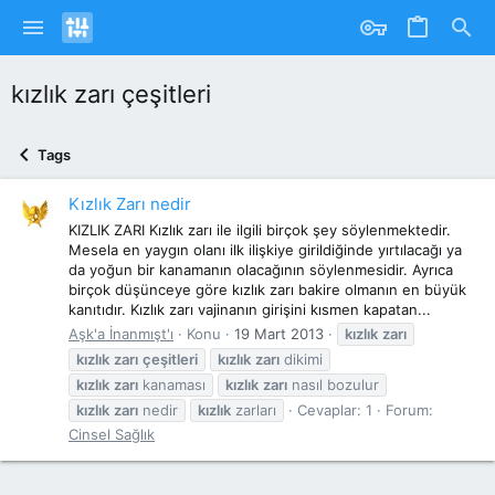
kızlık zarı çeşitleri
Tags
Kızlık Zarı nedir
KIZLIK ZARI Kızlık zarı ile ilgili birçok şey söylenmektedir.
Mesela en yaygın olanı ilk ilişkiye girildiğinde yırtılacağı ya
da yoğun bir kanamanın olacağının söylenmesidir. Ayrıca
birçok düşünceye göre kızlık zarı bakire olmanın en büyük
kanıtıdır. Kızlık zarı vajinanın girişini kısmen kapatan...
Aşk'a İnanmışt'ı
Konu
19 Mart 2013
kızlık
zarı
kızlık
zarı
çeşitleri
kızlık
zarı
dikimi
kızlık
zarı
kanaması
kızlık
zarı
nasıl bozulur
kızlık
zarı
nedir
kızlık
zarları
Cevaplar: 1
Forum:
Cinsel Sağlık