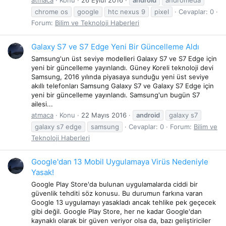
chrome os
google
htc nexus 9
pixel
Cevaplar: 0
Forum:
Bilim ve Teknoloji Haberleri
Galaxy S7 ve S7 Edge Yeni Bir Güncelleme Aldı
Samsung'un üst seviye modelleri Galaxy S7 ve S7 Edge için
yeni bir güncelleme yayınlandı. Güney Koreli teknoloji devi
Samsung, 2016 yılında piyasaya sunduğu yeni üst seviye
akıllı telefonları Samsung Galaxy S7 ve Galaxy S7 Edge için
yeni bir güncelleme yayınlandı. Samsung'un bugün S7
ailesi...
atmaca
Konu
22 Mayıs 2016
android
galaxy s7
galaxy s7 edge
samsung
Cevaplar: 0
Forum:
Bilim ve
Teknoloji Haberleri
Google'dan 13 Mobil Uygulamaya Virüs Nedeniyle
Yasak!
Google Play Store'da bulunan uygulamalarda ciddi bir
güvenlik tehditi söz konusu. Bu durumun farkına varan
Google 13 uygulamayı yasakladı ancak tehlike pek geçecek
gibi değil. Google Play Store, her ne kadar Google'dan
kaynaklı olarak bir güven veriyor olsa da, bazı geliştiriciler