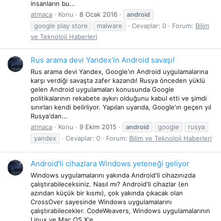
insanların bu...
atmaca
Konu
8 Ocak 2016
android
google play store
malware
Cevaplar: 0
Forum:
Bilim
ve Teknoloji Haberleri
Rus arama devi Yandex'in Android savaşı!
Rus arama devi Yandex, Google'ın Android uygulamalarına
karşı verdiği savaşta zafer kazandı! Rusya önceden yüklü
gelen Android uygulamaları konusunda Google
politikalarının rekabete aykırı olduğunu kabul etti ve şimdi
sınırları kendi belirliyor. Yapılan uyarıda, Google'ın geçen yıl
Rusya'dan...
atmaca
Konu
9 Ekim 2015
android
google
rusya
yandex
Cevaplar: 0
Forum:
Bilim ve Teknoloji Haberleri
Android'li cihazlara Windows yeteneği geliyor
Windows uygulamalarını yakında Android'li cihazınızda
çalıştırabileceksiniz. Nasıl mı? Android'li cihazlar (en
azından küçük bir kısmı), çok yakında çıkacak olan
CrossOver sayesinde Windows uygulamalarını
çalıştırabilecekler. CodeWeavers, Windows uygulamalarının
Linux ve Mac OS X'e...