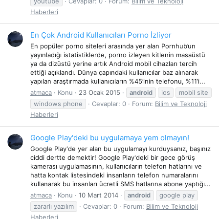
youtube
Cevaplar: 0
Forum:
Bilim ve Teknoloji
Haberleri
En Çok Android Kullanıcıları Porno İzliyor
En popüler porno siteleri arasında yer alan Pornhub’un
yayınladığı istatistiklerde, porno izleyen kitlenin masaüstü
ya da dizüstü yerine artık Android mobil cihazları tercih
ettiği açıklandı. Dünya çapındaki kullanıcılar baz alınarak
yapılan araştırmada kullanıcıların %45’inin telefonu, %11’i...
atmaca
Konu
23 Ocak 2015
android
ios
mobil site
windows phone
Cevaplar: 0
Forum:
Bilim ve Teknoloji
Haberleri
Google Play'deki bu uygulamaya yem olmayın!
Google Play'de yer alan bu uygulamayı kurduysanız, başınız
ciddi dertte demektir! Google Play'deki bir gece görüş
kamerası uygulamasının, kullanıcıların telefon hatlarını ve
hatta kontak listesindeki insanların telefon numaralarını
kullanarak bu insanları ücretli SMS hatlarına abone yaptığı...
atmaca
Konu
10 Mart 2014
android
google play
zararlı yazılım
Cevaplar: 0
Forum:
Bilim ve Teknoloji
Haberleri