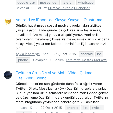
google play
messenger
telefon
whatsapp
Cevaplar: 0
Forum:
Bilim ve Teknoloji Haberleri
Android ve iPhone’da Klavye Kısayolu Oluşturma
Günlük hayatımızda sosyal medya uygulamaları gittikçe
yaygınlaşıyor. Bizde günde bir çok kez arkadaşlarımıza,
sevdiklerimize mesaj yoluyla ulaşabiliyoruz. Yeni akıllı
telefonların meydana çıkması ile mesajlaşmak artık çok daha
kolay. Mesaj yazarken kelime tahmini özelliğini açarak hızlı
bir...
Aşk'a İnanmışt'ı
Konu
27 Şubat 2015
android
ios
iphone
Cevaplar: 0
Forum:
Yardım ve Destek Merkezi
Twitter’a Grup DM’si ve Mobil Video Çekme
Özellikleri Eklendi
Güncellemelerine son günlerde daha fazla ağırlık veren
Twitter, Direkt Mesajlaşma (DM) özelliğini gruplara uyarladı.
Bunun yanında uzun zamandır beklenen mobil video çekme
ve düzenleme özelliğinin de eklendiği duyuruldu. Twitter’ın
resmi blogundan yayınlanan habere göre kullanıcıların...
atmaca
Konu
27 Ocak 2015
android
ios
twitter