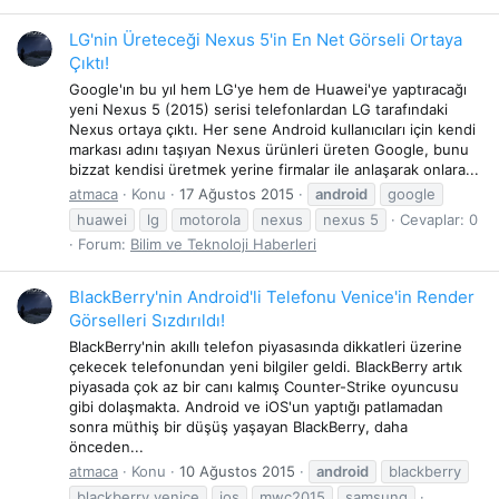
LG'nin Üreteceği Nexus 5'in En Net Görseli Ortaya
Çıktı!
Google'ın bu yıl hem LG'ye hem de Huawei'ye yaptıracağı
yeni Nexus 5 (2015) serisi telefonlardan LG tarafındaki
Nexus ortaya çıktı. Her sene Android kullanıcıları için kendi
markası adını taşıyan Nexus ürünleri üreten Google, bunu
bizzat kendisi üretmek yerine firmalar ile anlaşarak onlara...
atmaca
Konu
17 Ağustos 2015
android
google
huawei
lg
motorola
nexus
nexus 5
Cevaplar: 0
Forum:
Bilim ve Teknoloji Haberleri
BlackBerry'nin Android'li Telefonu Venice'in Render
Görselleri Sızdırıldı!
BlackBerry'nin akıllı telefon piyasasında dikkatleri üzerine
çekecek telefonundan yeni bilgiler geldi. BlackBerry artık
piyasada çok az bir canı kalmış Counter-Strike oyuncusu
gibi dolaşmakta. Android ve iOS'un yaptığı patlamadan
sonra müthiş bir düşüş yaşayan BlackBerry, daha
önceden...
atmaca
Konu
10 Ağustos 2015
android
blackberry
blackberry venice
ios
mwc2015
samsung