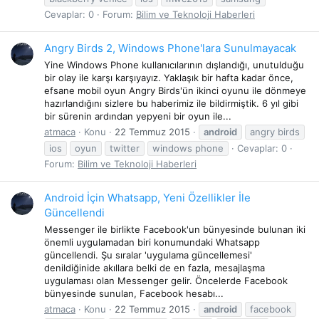
Cevaplar: 0
Forum:
Bilim ve Teknoloji Haberleri
Angry Birds 2, Windows Phone'lara Sunulmayacak
Yine Windows Phone kullanıcılarının dışlandığı, unutulduğu
bir olay ile karşı karşıyayız. Yaklaşık bir hafta kadar önce,
efsane mobil oyun Angry Birds'ün ikinci oyunu ile dönmeye
hazırlandığını sizlere bu haberimiz ile bildirmiştik. 6 yıl gibi
bir sürenin ardından yepyeni bir oyun ile...
atmaca
Konu
22 Temmuz 2015
android
angry birds
ios
oyun
twitter
windows phone
Cevaplar: 0
Forum:
Bilim ve Teknoloji Haberleri
Android İçin Whatsapp, Yeni Özellikler İle
Güncellendi
Messenger ile birlikte Facebook'un bünyesinde bulunan iki
önemli uygulamadan biri konumundaki Whatsapp
güncellendi. Şu sıralar 'uygulama güncellemesi'
denildiğinide akıllara belki de en fazla, mesajlaşma
uygulaması olan Messenger gelir. Öncelerde Facebook
bünyesinde sunulan, Facebook hesabı...
atmaca
Konu
22 Temmuz 2015
android
facebook