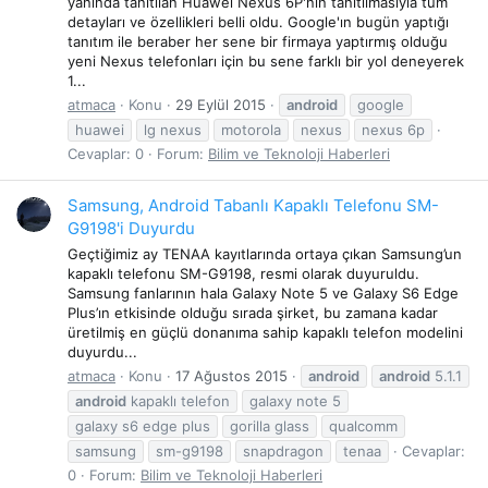
yanında tanıtılan Huawei Nexus 6P'nin tanıtılmasıyla tüm
detayları ve özellikleri belli oldu. Google'ın bugün yaptığı
tanıtım ile beraber her sene bir firmaya yaptırmış olduğu
yeni Nexus telefonları için bu sene farklı bir yol deneyerek
1...
atmaca
Konu
29 Eylül 2015
android
google
huawei
lg nexus
motorola
nexus
nexus 6p
Cevaplar: 0
Forum:
Bilim ve Teknoloji Haberleri
Samsung, Android Tabanlı Kapaklı Telefonu SM-
G9198'i Duyurdu
Geçtiğimiz ay TENAA kayıtlarında ortaya çıkan Samsung’un
kapaklı telefonu SM-G9198, resmi olarak duyuruldu.
Samsung fanlarının hala Galaxy Note 5 ve Galaxy S6 Edge
Plus’ın etkisinde olduğu sırada şirket, bu zamana kadar
üretilmiş en güçlü donanıma sahip kapaklı telefon modelini
duyurdu...
atmaca
Konu
17 Ağustos 2015
android
android
5.1.1
android
kapaklı telefon
galaxy note 5
galaxy s6 edge plus
gorilla glass
qualcomm
samsung
sm-g9198
snapdragon
tenaa
Cevaplar:
0
Forum:
Bilim ve Teknoloji Haberleri