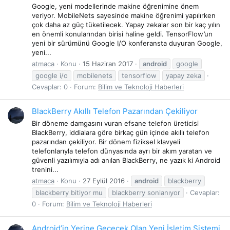
Google, yeni modellerinde makine öğrenimine önem
veriyor. MobileNets sayesinde makine öğrenimi yapılırken
çok daha az güç tüketilecek. Yapay zekalar son bir kaç yılın
en önemli konularından birisi haline geldi. TensorFlow’un
yeni bir sürümünü Google I/O konferansta duyuran Google,
yeni...
atmaca
Konu
15 Haziran 2017
android
google
google i/o
mobilenets
tensorflow
yapay zeka
Cevaplar: 0
Forum:
Bilim ve Teknoloji Haberleri
BlackBerry Akıllı Telefon Pazarından Çekiliyor
Bir döneme damgasını vuran efsane telefon üreticisi
BlackBerry, iddialara göre birkaç gün içinde akıllı telefon
pazarından çekiliyor. Bir dönem fiziksel klavyeli
telefonlarıyla telefon dünyasında ayrı bir akım yaratan ve
güvenli yazılımıyla adı anılan BlackBerry, ne yazık ki Android
trenini...
atmaca
Konu
27 Eylül 2016
android
blackberry
blackberry bitiyor mu
blackberry sonlanıyor
Cevaplar:
0
Forum:
Bilim ve Teknoloji Haberleri
Android’in Yerine Geçecek Olan Yeni İşletim Sistemi