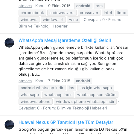
atmaca
Konu
9 Ekim 2015
android
arm
chromebook
codeweavers
crossover
intel
linux
windows
windows rt
wine
Cevaplar: 0
Forum:
Bilim ve Teknoloji Haberleri
WhatsApp’a Mesaj İşaretleme Özelliği Geldi!
WhatsApp’a gelen güncellemeyle birlikte kullanıcılar, ‘mesaj
işaretleme’ özelliğine de kavuşmuş oldu. WhatsApp’a ara
ara gelen güncellemeler, bu platformun içerik olarak çok
daha zengin ve kullanışlı olmasını sağlıyor. Son gelen
güncelleme de her zaman olduğu gibi kullanıcı odaklı
olmuş. Bu...
atmaca
Konu
7 Ekim 2015
android
android
whatsapp indir
ios
ios için whatsapp
whatsapp
whatsapp indir
whatsapp son sürüm
windows phone
windows phone whatsapp indir
Cevaplar: 0
Forum:
Bilim ve Teknoloji Haberleri
Huawei Nexus 6P Tanıtıldı! İşte Tüm Detaylar
Google'ın bugün gerçekleşen lansmanında LG Nexus 5X'in