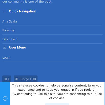
our community is one of the best.
Quick Navigation
Ana Sayfa
Forumlar
Bize Ulaşın
User Menu
Login
UI.X
Türkçe (TR)
This site uses cookies to help personalise content, tailor your
Bize Ulaşın
Kullanım Sözleşmesi
Gizlilik Politikası
Yardım
experience and to keep you logged in if you register.
Ana Sayfa
R
By continuing to use this site, you are consenting to our use
S
of cookies.
S
®