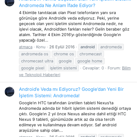
Andromeda Ne Anlam İfade Ediyor?
4 Ekim’de tanıtılacak olan Pixel telefonların yanı sıra
görünüşe göre Android’e veda ediyoruz. Peki, yerine
geçecek olan yeni işletim sistemi Andromeda nedir, ne
işlevi olacak, Android’den farkları neler? Gelin beraber göz
atalım. Tarihler 4 Ekim 2016’yı gösterdiğinde Google’ın
yapacağı özel...
atmaca
Konu
26 Eylül 2016
android
andromeda
andromeda os
chrome os
chromecast
chromecast ultra
google
google home
google pixel
işletim sistemi
Cevaplar: 0
Forum:
Bilim
ve Teknoloji Haberleri
Android’e Veda mı Ediyoruz? Google’dan Yeni Bir
İşletim Sistemi: Andromeda!
Google’ın HTC tarafından üretilen tableti Nexus’ta
Andromeda adında bir hibrit işletim sistemi denediği ortaya
çıktı. Google’ın 2 yıl önce Nexus ailesine dahil ettiği HTC
Nexus 9 tableti, günümüzde artık az da olsa tercih
edilmeye ve kullanılmaya devam ediyor. Saf android
arayüzüne sahip olan...
atmaca
Konu
26 Eylül 2016
android
andromeda